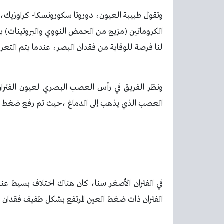
وتقول طبيبة العيون، دوروتا سكورونسكا- كراوزيك، “
الكروماتين (مزيج من الحمض النووي والبروتينات) يت
لنا فرصة للوقاية من فقدان البصر، عندما يتم التعر
ونظر الفريق في رأس العصب البصري لعيون الفئران 
العصب الذي يذهب إلى الدماغ ،حيث تم رفع ضغط 
في الفئران الأصغر سنا، كان هناك اختلاف بسيط عند 
الفئران ذات ضغط العين المرتفع بشكل طفيف فقدان ال