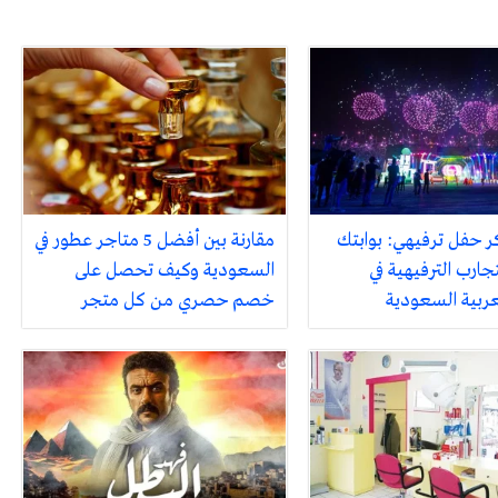
ر حفل ترفيهي: بوابتك
مقارنة بين أفضل 5 متاجر عطور في
جارب الترفيهية في
السعودية وكيف تحصل على
لعربية السعودية
خصم حصري من كل متجر