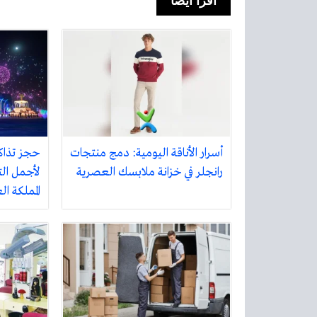
اقرأ أيضا
أسرار الأناقة اليومية: دمج منتجات
حجز تذاك
رانجلر في خزانة ملابسك العصرية
لأجمل الت
المملكة ا