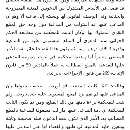
قد فصل في الأساس المشترك بين الدعويين المدنية المطروحة
والجنائية وفي الوصف القانوني لها ونسبته إلى فاعله ألا وهو أن
المدعى عليها قد استولت من المدعية دون وجه حق المبلغ
النقدي المملوك لها، وكان الثابت للمحكمة من مطالعة الحكم
الجزائي سند الدعوى أن المبلغ المستولى عليه من المدعية
وقدره 3 آلاف درهم، ومن ثم يكون هذا القضاء الحائز لقوة الأمر
المقضي معتبراً أمام هذه المحكمة في ثبوت مديونية المدعى
عليها للمدعية بالمبلغ المطالب به عملاً بالمادتين 50 من قانون
الإثبات، 269 من قانون الإجراءات الجزائية.
وقالت: “لمّا كانت المدعية قد أوردت بصحيفة دعواها بأن
المدعى عليها لم تقم برد المبلغ المستولى عليه حتى تاريخه، ولم
يثبت للمحكمة براءة ذمتها من ذلك المبلغ، ومن ثم يكون الثابت
للمحكمة أن ذمة المدعى عليها مازالت مشغولة للمدعية بالمبلغ
المطالب به، الأمر الذي تكون معه الدعوى قبله صحيحة وثابتة
ويتعين إجابة المدعية إلى طلبها والقضاء لها على المدعى عليها