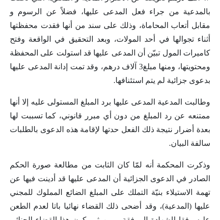
بالمدعية من جراء فعل المدعى عليها، فضلاً عن الرسوم و
مقابل أتعاب المحاماة، وذلك على سند من أنها فقدت محفظتها
أثناء تجوالها في أحد المولات، وبعد التحقيق في الواقعة وفتح
كاميرات المول تبيّن أن المدعى عليها قد استولت على المحفظة
ومحتويتها، ومنها مبلغ3 آلاف درهم، وقد تمت إدانة المدعى عليها
بدعوى جزائية لم يتم استئنافها.
وطالبت المدعية المدعى عليها برد المبلغ المستولى عليه إلا أنها
ممتنعه عن رد المبلغ من دون أي مبرر قانوني، كما تسببت لها
بعدة أضرار نتيجة ذلك الفعل حدتها لإقامة هذه الدعوى بالطلبات
سالفة البيان.
وذكرت المحكمة أنه لمّا كان الثابت من مطالعة صورة الحكم
الصادر في الدعوى الجزائية أن المدعى عليها قد أدينت فيها عن
تهمة الاستيلاء بنيّة التملك على المبلغ الضائع المملوك للمجني
عليها (المدعية)، وقد أضحى ذلك القضاء نهائيا باتا لعدم الطعن
عليه وفقا للشهادة المرفقة، ومن ثم يكون هذا القضاء الجنائي