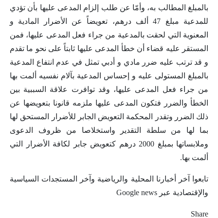
بالمبلغ المطالب به، وأمّا عن طلب إلزام المدعى عليها بأن تؤدي
للمدعية مبلغ 47 ألف درهم، تعويضاً عن الأضرار المادية و
المعنوية التي لحقت بالمدعية من جراء فعل المدعى عليها، فمن
المستقر عليه قضاء أن خطأ المدعى عليها ثابتاً على نحو ما تقدم
و قد ترتب عليه ضرر مادي و أدبي تمثل في عدم انتفاع المدعية
بالمبلغ المستولى عليه و إحساس المدعية بآلام نفسيه ألمت بها
من جراء فعل المدعى عليها، وقد توافرت علاقة السببية بين
الخطأ والضرر فتكون المدعى عليها ملزمه قانونا بتعويضها عن
ذلك الضرر وتقدر المحكمة التعويض الجابر للأضرار المستحق لها
بما لها من سلطة التقدير واستخلاصا من ظروف الدعوى
وملابساتها بمبلغ 2000 درهم كتعويض جابر لكافة الأضرار التي
ألمت بها.
تابعوا آخر أخبارنا المحلية والرياضية وآخر المستجدات السياسية
والإقتصادية عبر Google news
Share