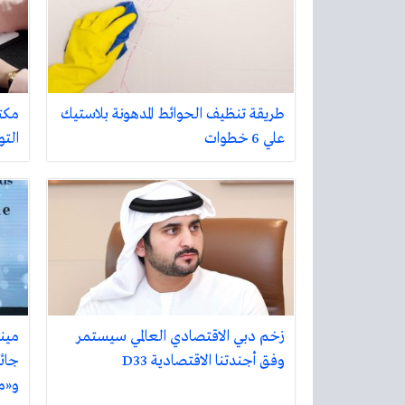
طريقة تنظيف الحوائط المدهونة بلاستيك
مكت
علي 6 خطوات
التو
زخم دبي الاقتصادي العالمي سيستمر
مين
وفق أجندتنا الاقتصادية D33
جائ
و«م