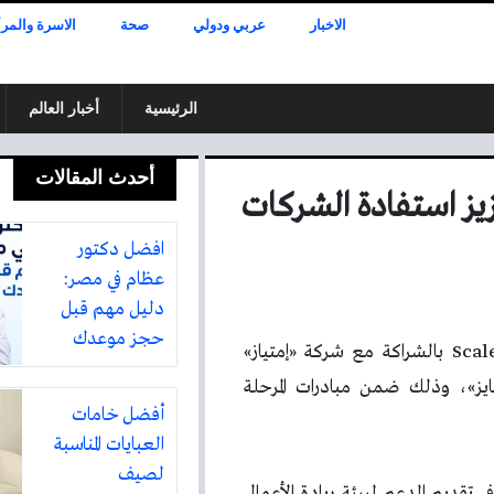
الاخبار
عربي ودولي
صحة
الاسرة والمرأ
الرئيسية
أخبار العالم
أحدث المقالات
زيز استفادة الشركات
افضل دكتور
عظام في مصر:
دليل مهم قبل
حجز موعدك
أطلقت وزارة الاقتصاد برنامج ScaleUp Franchise بالشراكة مع شركة «إمتياز»
فرنشايز»، وذلك ضمن مبادرات المرحلة
أفضل خامات
العبايات المناسبة
لصيف
ي تقديم الدعم لبيئة ريادة الأعمال