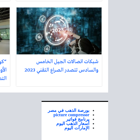
شبكات اتصالات الجيل الخامس
“كه
والسادس تتصدر الصراع التقني 2023
الأو
الت
بورصة الذهب في مصر
picture compressor
برنامج فواتير
أسعار الذهب اليوم
الإمارات اليوم