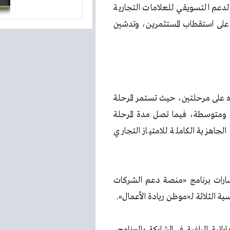
الدعم التسويقي للعلامات التجارية
، بما يساعدها على استقطاب المستثمرين، وتدشين
ه على مرحلتين، حيث تستمر المرحلة
بيع وتضم 25 شركة صغيرة ومتوسطة، فيما تصل مدة المرحلة
لجاهزية الكاملة للامتياز التجاري
Scal» ضمن أحد مسارات برنامج «منصة دعم الشركات
ية الثلاثة لـ«موطن ريادة الأعمال».
تية الراغبة في المشاركة بالبرنامج،