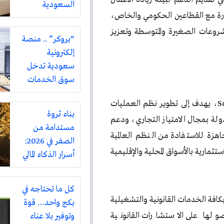
السعودية
زارة مع القطاعين الحكومي والخاص،
مشروعات الصغيرة والمتوسطة وتعزيز
“بروكر” .. منصة
إلكترونية
سعودية تدخل
سوق الخدمات
المنزلية بتغطية
وقال آل صالح، إن «برنامج ScaleUp Franchise، يهدف إلى تطوير نظم العمليات
تشمل أكثر من
بناء ثروة
ولة بمجال الامتياز التجاري، ودعم
ثلاثين مدينة
مستدامة من
اهزة للاستفادة من النظم العالمية
الصفر في 2026:
ثمارية بالأسواق المحلية والإقليمية
أسرار الذكاء المالي
على طريقة
روبرت كيوساكي
كل ما تحتاجه في
كافة الخدمات القانونية والتشغيلية
بكج واحد… قوة
 حصولها على الاستشارات القانونية
وتوفير بلا عناء