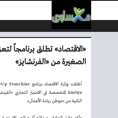
لتخطي إلى المحتوى
«الاقتصاد» تطلق برنامجاً لتع
الصغيرة من «الفرنشايز»
Emtiyz المتخصصة في الامتياز التجاري «ال
الثانية من «موطن ريادة الأعمال».
وأكد وكيل الوزارة، عبدالله آل صالح، الاستمرار ف