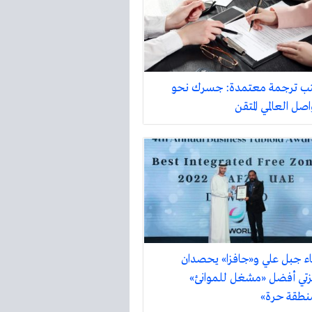
ب ترجمة معتمدة: جسرك نحو
اصل العالمي المتقن
اء جبل علي و«جافزا» يحصدان
زتي أفضل «مشغل للموانئ»
نطقة حرة»