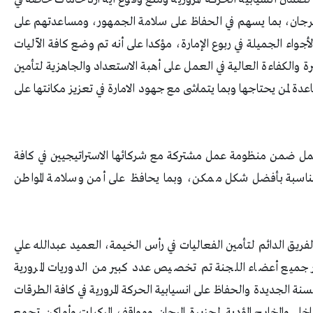
 المرجان، بما يسهم في الحفاظ على سلامة الجمهور، ومساعدتهم على
جواء الجميلة في ربوع الإمارة، مؤكدا على أنه تم وضع كافة الآليات
ة والكفاءة العالية في العمل على أهبة الاستعداد والجاهزية لتأمين
اعدة لمن يحتاجها وبما يتماشى مع جهود الامارة في تعزيز مكانتها على
عمل ضمن منظومة عمل مشتركة مع شركائها الاستراتيجيين في كافة
 المناسبة بأفضل شكل ممكن، وبما يحافظ على أمن وسلامة المواطن
يق الدائم لتأمين الفعاليات في رأس الخيمة، العميد عبدالله علي
جميع أعضاء اللجنة تم تخصيص عدد كبير من الدوريات المرورية
سنة الجديدة والحفاظ على انسيابية الحركة المرورية في كافة الطرقات
داخل والمخارج المؤدية لجزيرة المرجان ومواقف المركبات وأماكن تجمع