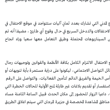
مدني التي تشارك بعدد ثمانٍ آليات ستتواجد في موقع الاحتفال في
ه الاحتفالات والتدخل السريع في حال وقوع أي طارئ، مضيفا أنه تم
 السيناريوهات المحتملة وطرق التعامل معها سعيا وراء انجاح
احتفال الالتزام الكامل بكافة الأنظمة والقوانين وتوجيهات رجال
 التواصل الاجتماعي، ليكونوا على دراية مستمرة بأية تنويهات أو
 الخيمة والفريق الدائم لتأمين الفعاليات، والتواصل على الرقم
 في الاستفسار أو تقديم بلاغات غير طارئة لمنح الأولية للحالات الخطرة التي
م استقبال البلاغات الخاصة بها على الرقم (999)، داعيا الزوار للحضور إلى مكان الحدث قبيل الساعة الثامنة مساء
في مناطق المشاهدة المخصصة في جزيرة المرجان التي سيتم اغلاق الطريق