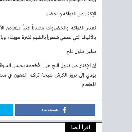
الإكثار من الفواكه والخضار
تعتبر الفواكه والخضروات مصدراً غنياً بالمعادن ال
بالألياف التي تعطي شعوراً بالشبع لفترة طويلة، وب
تقليل تناول الملح
إنّ الإكثار من تناول الملح على الأطعمة يحبس ا
يؤدي إلى بروز الكرش نتيجة تراكم الدهون في منط
للطعام.
Facebook
اقرأ أيضا