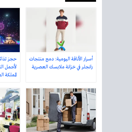
أسرار الأناقة اليومية: دمج منتجات
حجز تذاك
رانجلر في خزانة ملابسك العصرية
لأجمل الت
المملكة ا