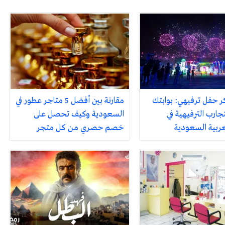
ر حفل ترفيهي: بوابتك
مقارنة بين أفضل 5 متاجر عطور في
جارب الترفيهية في
السعودية وكيف تحصل على
لعربية السعودية
خصم حصري من كل متجر