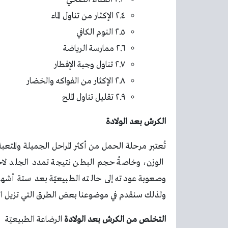
٢.٤ الإكثار من تناول الماء
٢.٥ النوم الكافي
٢.٦ ممارسة الرياضة
٢.٧ تناول وجبة الإفطار
٢.٨ الإكثار من الفواكه والخضار
٢.٩ تقليل تناول الملح
الكرش بعد الولادة
تُعتبر مرحلة الحمل من أكثر المراحل الجميلة والمتعب
الوزن، وخاصةً حجم البطن نتيجة تمدد الجلد لاحت
وصعوبة عودته إلى حالته الطبيعيّة بعد ستة أشهر 
ولذلك سنقدم في موضوعنا بعض الطرق التي تزيل ا
التخلص من الكرش بعد الولادة
الرضاعة الطبيعيّة