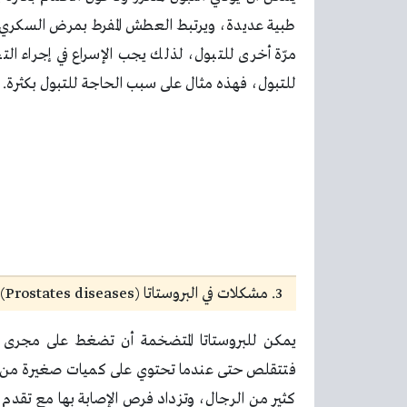
طبية عديدة، ويرتبط العطش المفرط بمرض السكري أيض
مرّة أخرى للتبول، لذلك يجب الإسراع في إجراء ال
للتبول، فهذه مثال على سبب الحاجة للتبول بكثرة.
3. مشكلات في البروستاتا (Prostates diseases)
يمكن للبروستاتا المتضخمة أن تضغط على مجرى ال
فتتقلص حتى عندما تحتوي على كميات صغيرة من ال
كثير من الرجال، وتزداد فرص الإصابة بها مع تقدم ا