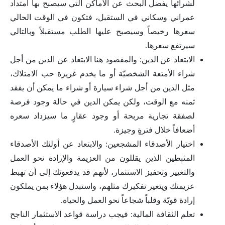
لشرائها يفضل البحث عن الأماكن التي سيصبح بها امتداد
عمراني وسكاني في الستقبل، فتكون في الوقت الحالي
سعرها رخيصاً وسيصبح عليها الطلب مستقبلاً وبالتالي
سيرتفع سعرها.
الابتعاد عن الدين: والمقصود هنا الابتعاد عن الدين من أجل
شراء الأمتعة الشخصيّة أو ما يخدم غريزة حب الامتلاك،
مثل الدين من أجل شراء سيارة أو شراء ما يمكن أن يفقد
ثمنه مع الوقت، ولكن يمكن الدين في حالة وجود فرصة
لصفقة تجارية مربحة أو وجود عقارٍ ما سيزداد سعره
أضعافاً خلال فترةٍ وجيزة.
اختيار الأصدقاء المشجعين: والابتعاد عن أولئك الأصدقاء
المثبطين الذين يقللون من العزيمة والإرادة نحو العمل
والتغيير وتحفيز الاستثمار، لأنهم قد يدفعونك إلى أن تهبط
عزيمتك ويتغير تفكيرك مثلهم، واستبدل هؤلاء بمن يملكون
إرادة قويّة وقلباً شجاعاً نحو العمل والحياة.
تعلم الثقافة المالية: فيجب دراسة قواعد الاستثمار الناجح