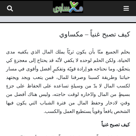
لتخطي إلى المحتوى
كيف تصبح غنياً – مكساوي
يحلم الجميع منّا بأن يكون ثريّاً يملك المال الذي يكفيه مدى
الحياة، ولكن الحلم لوحده لا يكفي لأنّه قد يحتاج إلى معجزةٍ كي
يتحقّق، وما نحتاجه هو إرادة قويّة وتفكيرٍ أفضل وأقوى في مسار
حياتنا وطريقة كسبنا وصرفنا للمال، فمن يتعب ويجد ويجتهد
لكسب المال لا بدّ من وسيلةٍ تساعده على الحفاظ على جزءٍ
بسيطٍ من المال وادّخاره لوقت حاجته، وليس هناك أفضل من
وقتٍ لادخار وحفظ المال من فترة الشباب التي يكون فيها
الشخص يافعاً وقوياً يستطيع العمل والكسب.
كيف تصبح غنياً