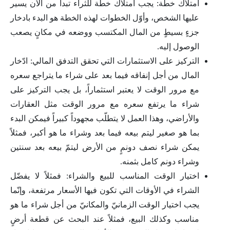
امتلاك خطّة: يجب امتلاك خطّة للثراء تبدأ من الآن يسير
عليها الشخص، وأوّل الخطوات لهذه الخطة هو البدء بادخار
جزءٍ بسيطٍ من المال المكتسب ووضعه في مكانٍ يصعب
الوصول إليه.
التركيز على الاستثمارات التي تحقق التدفق المالي: ادّخار
المال من أجل إنفاقه فيما بعد على شراء ما يتراجع سعره
مع مرور الوقت لا يعتبر استثماراً، بل يجب التركيز على
شراء ما يرتفع سعره مع مرور الوقت مثل العقارات
والأراضي، وهذا العمل لا يتطلّب مجهوداً كبيراً فيمكن البدء
بما هو صغير ليتم بيعه فيما بعد وشراء ما هو أكبر، فمثلاً
يمكن شراء نصف دونمٍ من الأرض ليتمّ بيعه بعد سنتين
وشراء دونم كامل بثمنه.
اختيار الوقت المناسب للبيع والشراء: فمثلاً لا يفضّل
الشراء في الأوقات التي تكون فيها الأسعار مرتفعة، وإنّما
يجب اختيار الوقت الزمانيّ والمكانيّ من أجل شراء ما هو
مناسب وكذلك البيع، فمثلاً عند البحث عن قطعة أرضٍ