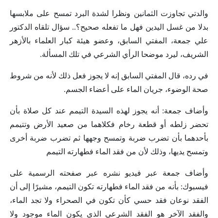
والدتي تجاوزت الثمانين ونظرا لشدة البرد تمسح على ملابسها
بدلا من غسل اليدين فهل ما تفعله صحيح؟.. سؤال تلقاه الدكتور
علي جمعة، المفتي السابق، وعضو هيئة كبار العلماء بالأزهر
الشريف، ليرد موضحا الرأي الشرعي في تلك المسألة.
في رده، قال المفتي السابق إنه لا يجوز فعل ذلك لأنه من شروط
صحة الوضوء، جريان الماء على أعضاء الجسم.
وأضاف جمعة: أنه يجوز لهذه السيدة التيمم عند كل صلاة بأن
تحضر زلطه أو قطعة رخام فكلاهما من صعيد الأرض وتتيمم
بأحدهما بأن تضرب ضربة وتمسح وجهها ثم تضرب ضربة أخرى
وتمسح يديها، وذلك لأن من فقد الماء فطهارته التيمم
وأضاف جمعة عبر فيديو نشره عبر صفحته الرسمية على
فيسبوك: بأنه من فقد الماء فطهارته تكون التيمم، مشيرًا إلى أن
الفقد نوعان فقد حسي كأن تكون في الصحراء ولا تجد الماء،
والفقد الآخر هو الفقد الشرعي الذي يكون الماء موجود ولا