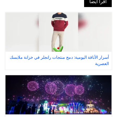
اقرأ أيضا
أسرار الأناقة اليومية: دمج منتجات رانجلر في خزانة ملابسك
العصرية