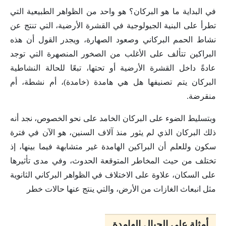
في البداية ما هو البركان؟ هو واحد من الظواهر الطبيعية التي
تطرأ على البنية الجيولوجية في القشرة الأرضية، التي تنتج عن
نشاط الحمم البركاني وصعود الصهارة، ويجدر القول أن هذه
البراكين تتألف على الأغلب من الصخور المنصهرة التي توجد
عادةً داخل القشرة الأرضية أو تحتها، تبعًا للحالة النشاطية
البركان يتم تصنيفها هل هي هامدة (خامدة)، أم نشطة، أم
منقرضة.
وبتسليط الضوء على البركان الخامد على نحو الخصوص، نجد أنه
ذلك البركان الذي لم يثور منذ آلاف السنين، هو الآن في فترة
سكون وللعلم أن البراكين الهامدة غير متشابهة فيما بينها، إذ
تختلف من حيث المخاطر المتوقعة الحدوث، وفي مدى تأثيرها
على السكان، علاوة على الاختلاف في الظواهر البركاني الثانوية
مثل انبعاث الغازات من الأرض، والتي ينتج عنها حالات خطر
أمثلة على الجبال الهامدة