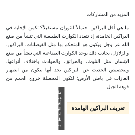
المزيد من المشاركات
ما هي أقل البراكين احتمالاً للثوران مستقبلاً؟ تكمن الإجابة في
البراكين الخامدة، إذ تتعدد الكوارث الطبيعية التي تنشأ من صنع
الله عز وجل ويكون هو المتحكم بها مثل الفيضانات، البراكين،
والزلازل، بجانب ذلك يوجد الكوارث الصناعية التي تنشأ من صنع
الإنسان مثل التلوث، والحرائق، والحوادث باختلاف أنواعها،
وبتخصيص الحديث عن البراكين نجد أنها تتكون من انصهار
الغازات في باطن الأرض؛ لتكون المحصلة خروج الحمم من
فوهة الجبل.
ما
هي
أقل
تعريف البراكين الهامدة
البراكين
احتمالاً
للثوران
مستقبلاً