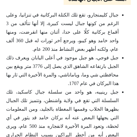
جبال كليمنجارو، تقع تلك الكتلة البركانية في تنزانيا، وعلى
الرغم من كونها جبال ليست كبيرة، إلا أنها تتألف من 3
أقماع بركانية كلًا على حدا، أثنان منها انقرضت، ومنها
واحد خامد وهو كيبو، ويرجع آخر ثورات له قبل 360 ألف
عام، ولكنه أظهر بعض النشاط منذ 200 عام.
جبل فوجي، هو جبل موجود في أعلى اليابان ويعرف ذلك
الجبل بارتفاعه الشاهق الذي يصل إلى 3776 متر ويقع بين
محافظتي شي وما، وياماناشي، والمرة الأخيرة التي ثار بها
هذا البركان في عام 1707.
جبل رينييه، هو واحد من سلسلة جبال كاسكيد، تلك
السلسلة التي تقع في ولاية واشنطن، وتتميز تلك الجبال
بظهرها الخلاب وقممها المغطاة بالجليد، ومن المعلومات
التي يجهلها البعض عنه أنه بركان خامد قد يثور في أي
لحظة، وتعود المرة الأخيرة لانفجاره منذ 500 عام، ويرى
البعض أنه من أخطر البراكين بسبب النظام الحراري