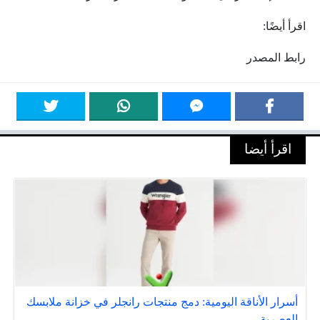
اقرأ أيضًا:
رابط المصدر
اقرأ أيضا
أسرار الأناقة اليومية: دمج منتجات رانجلر في خزانة ملابسك
العصرية