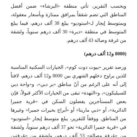
وبحسب التقرير، تأتي منطقة «البرشاء» ضمن أفضل
المناطق التي تضم شققاً بمرافق ممتازة وبأسعار معقولة،
وبمتوسط إيجار لـ«استوديو» يبلغ 38 ألف درهم، فيما يبلغ
المتوسط في منطقة «ديرة» 30 ألف درهم سنوياً، ولشقة
من غرفة وصالة 43 ألف درهم.
(8000 و12 ألف درهم)
ورصد تقرير «بيوت دوت كوم»، الخيارات السكنية المناسبة
للذين يراوح دخلهم الشهري بين 8000 و12 ألف درهم، لافتاً
إلى أنه على الرغم من أنّ مناطق «بر دبي»، و«واحة دبي
للسيليكون»، و«النهدة» تبقى من الخيارات الأكثر قبولاً، فإن
بعض المستأجرين يفضلون السكن في «قرية جميرا
الدائرية»، أو «دبي مارينا» أو «أبراج بحيرات جميرا» وغيرها
من المناطق. ووفقاً للتقرير، يبلغ متوسط إيجار «استوديو»
في «قرية جميرا الدائرية» نحو 37 ألف درهم سنوياً، ولشقة
من «غرفة وصالة» 53 ألف درهم، ولشقة من «غرفتين