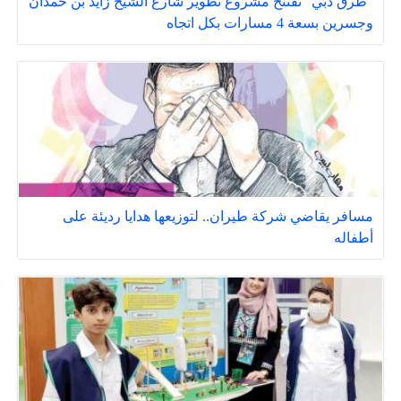
“طرق دبي” تفتتح مشروع تطوير شارع الشيخ زايد بن حمدان
وجسرين بسعة 4 مسارات بكل اتجاه
مسافر يقاضي شركة طيران.. لتوزيعها هدايا رديئة على
أطفاله