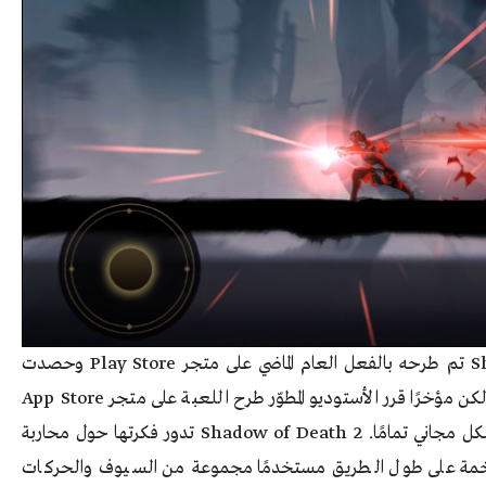
الجزء الثاني من اللعبة المحبوبة Shadow of Death تم طرحه بالفعل العام الماضي على متجر Play Store وحصدت
اللعبة ملايين عمليات التنزيل خلال فترة قصيرة، لكن مؤخرًا قرر الأستوديو المطوّر طرح اللعبة على متجر App Store
لتكون متوفرة كذلك لحاملي الآيفون والآيباد، وبشكل مجاني تمامًا. Shadow of Death 2 تدور فكرتها حول محاربة
ضخمة على طول الطريق مستخدمًا مجموعة من السيوف والحركات