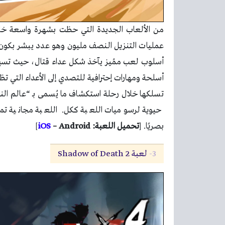
من الألعاب الجديدة التي حظت بشهرة واسعة خلال
أسلوب لعب ممُيز يآخذ شكل عداء قتال، حيث تسير 
أسلحة ومهارات إحترافية للتصدي إلى الأعداء التي ت
تسلكها خلال رحلة استكشاف ما يُسمى بـ “عالم النين
حيوية لرسوميات اللعبة ككل. اللعبة مجانية ت
بصريًا.
[
تحميل اللعبة:
– Android
iOS
]
3-
لعبة Shadow of Death 2