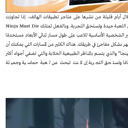
 أيام قليلة من نشرها على متاجر تطبيقات الهاتف، إذا تجاوزت
عمليات التنزيل الـنصف مليون وهو عدد يبشر بكون اللعبة جيدة وتستحق التجربة. وبالفعل تمتلك Ninja Must Die
الشخصية الأساسية للاعب على طول مسار ثنائي الأبعاد مستخدمًا
ظهر بشكل مفاجئ في طريقك. هناك الكثير من المسارات التي يمكنك أن
جا” والذي يتسم بالمناظر الطبيعية الخلابة والتي تضفي أجواء أكثر
مامًا وتستحق التجربة إن كنت تبحث عن لعبة حماسية وجميلة