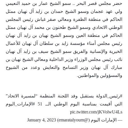
حضر مجلس قصر البحر .. سمو الشيخ عمار بن حميد النعيمي
ولي عهد عجمان وسمو الشيخ حمدان بن زايد آل نهيان ممثل
الحاكم في منطقة الظفرة ومعالي صقر غباش رئيس المجلس
الوطني الاتحادي وسمو الشيخ طحنون بن محمد آل نهيان ممثل
الحاكم في منطقة العين وسمو الشيخ نهيان بن زايد آل نهيان
رئيس مجلس أمناء مؤسسة زايد بن سلطان آل نهيان للأعمال
الخيرية والإنسانية والفريق سمو الشيخ سيف بن زايد آل نهيان
نائب رئيس مجلس الوزراء وزير الداخلية ومعالي الشيخ نهيان بن
مبارك آل نهيان وزير التسامح والتعايش وعدد من الشيوخ
والمسؤولين والمواطنين.
#رئيس_الدولة يستقبل وفد اللجنة المنظمة “لمسيرة الاتحاد”
التي أقيمت بمناسبة اليوم الوطني الــ 51 #الإمارات_اليوم
pic.twitter.com/jKVolwU4Ls
— الإمارات اليوم (@emaratalyoum) January 4, 2023