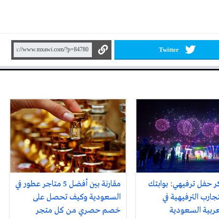
Twitter
ر حفل ترفيهي: بوابتك
مقارنة بين أفضل 5 متاجر عطور في
جارب الترفيهية في
السعودية وكيف تحصل على
لعربية السعودية
خصم حصري من كل متجر