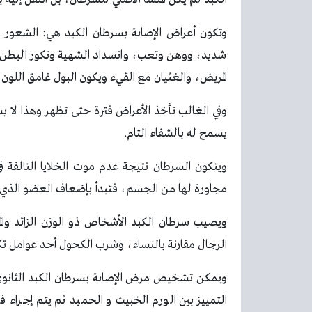
وتكون أعراض الإصابة بسرطان الكبد هي: الشعور ب
شديد، ووهن وتعب، وانسداد الشهية وتكور البطن 
المريض، والغثيان مع القيء ويكون البول غامق اللون 
وفي الغالب تأخذ الأعراض فترة حتى تظهر وهذا لا ي
يسمح له بالشفاء التام.
ويتكون السرطان نتيجة عدم موت الخلايا التالفة 
مجاورة لها من الجسم، فتبدأ بإضعاف العضو الذي نشأ
الرجال مقارنة بالنساء، وشرب الكحول أحد عوامل تك
ويمكن تشخيص مرض الإصابة بسرطان الكبد الثانوي
التمييز بين الورم الخبيث و الحميد ثم يتم إجرا