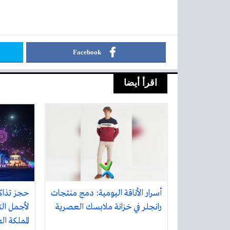
Facebook
اقرأ أيضا
أسرار الأناقة اليومية: دمج منتجات
حجز تذاك
رانجلر في خزانة ملابسك العصرية
لأجمل الت
المملكة ا