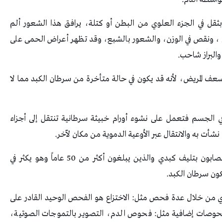
ثقل في الجزء العلوي من البطن أو كتلة، يرافق هذا الشعور ألم
، ونقص في الوزن، والشعور بالشبع، وقد تظهر أعراض الحمى على
والبراز شاحب.
سعف المريض، لأنه قد يكون في حالة متأخرة من سرطان الكبد مما لا
في الجسم فتعمل على نشوء أورام خبيثة سرطانية تنتقل إلى أجزاء
ت به والانتقال عبر الأوعية الدموية من مكان لآخر.
ويصيب سرطان الكبد الأشخاص ذو الوزن الزائد والمصابون بتليف كبدي والذين يبلغون أكثر من 50 عاماً وهو يكثر في
ون سرطان الكبد.
 من خلال عدة فحص مثل: الاختزاع هو الفحص الوحيد القادر على
ء فحوصات إضافية مثل: فحوص الدم، التصوير بالتموجات الصوتية،