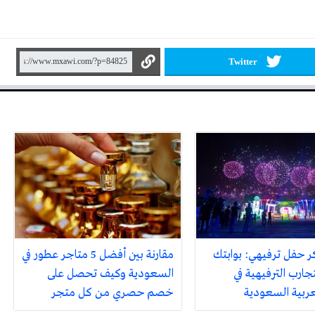
Twitter
ر حفل ترفيهي: بوابتك
مقارنة بين أفضل 5 متاجر عطور في
جارب الترفيهية في
السعودية وكيف تحصل على
لعربية السعودية
خصم حصري من كل متجر