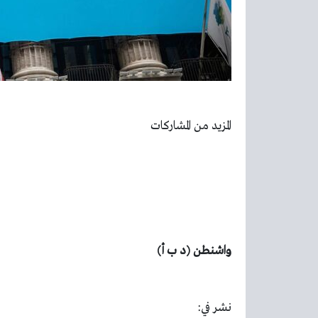
المزيد من المشاركات
واشنطن (د ب أ)
نشر في: