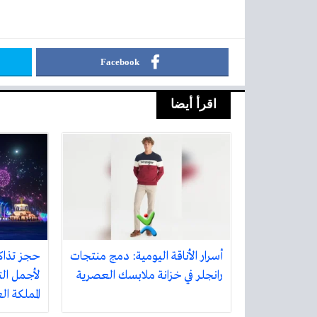
Facebook
اقرأ أيضا
أسرار الأناقة اليومية: دمج منتجات
حجز تذاك
رانجلر في خزانة ملابسك العصرية
لأجمل الت
المملكة ا