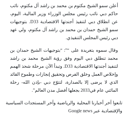
أعلن سمو الشيخ مكتوم بن محمد بن راشد آل مكتوم، نائب
حاكم دبي نائب رئيس مجلس الوزراء وزير المالية، اليوم،
عن انطلاق دبي لتنفيذ أجندتها الاقتصادية D33. بتوجيهات
سمو الشيخ حمدان بن محمد بن راشد آل مكتوم، ولي عهد
دبي رئيس المجلس التنفيذي.
وقال سموه بتغريدة على “”: “بتوجيهات الشيخ حمدان بن
محمد تنطلق دبي اليوم وفق رؤية الشيخ محمد بن راشد
لتنفيذ أجندتها الاقتصادية D33. وتبدأ الآن مرحلة شحذ الهمم
وإخلاص العمل وخلق الفرص وتحقيق إنجازات وطموح القائد
الذي لا يرضى إلا بالصدارة، لتتوّج دبي -بإذن الله- رحلة
المائتي عام في2033 بجعلها أفضل مدن العالم”.
تابعوا آخر أخبارنا المحلية والرياضية وآخر المستجدات السياسية
والإقتصادية عبر Google news