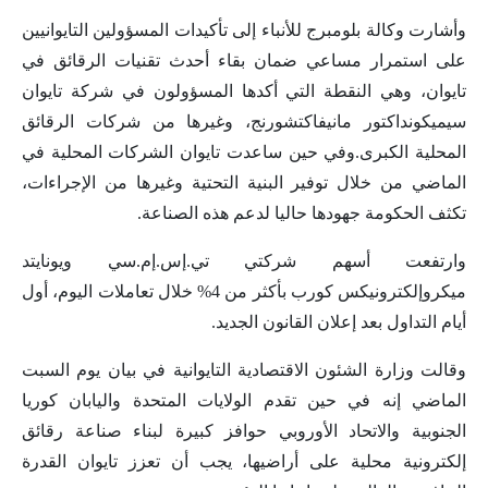
وأشارت وكالة بلومبرج للأنباء إلى تأكيدات المسؤولين التايوانيين
على استمرار مساعي ضمان بقاء أحدث تقنيات الرقائق في
تايوان، وهي النقطة التي أكدها المسؤولون في شركة تايوان
سيميكونداكتور مانيفاكتشورنج، وغيرها من شركات الرقائق
المحلية الكبرى.وفي حين ساعدت تايوان الشركات المحلية في
الماضي من خلال توفير البنية التحتية وغيرها من الإجراءات،
تكثف الحكومة جهودها حاليا لدعم هذه الصناعة.
وارتفعت أسهم شركتي تي.إس.إم.سي ويونايتد
ميكروإلكترونيكس كورب بأكثر من 4% خلال تعاملات اليوم، أول
أيام التداول بعد إعلان القانون الجديد.
وقالت وزارة الشئون الاقتصادية التايوانية في بيان يوم السبت
الماضي إنه في حين تقدم الولايات المتحدة واليابان كوريا
الجنوبية والاتحاد الأوروبي حوافز كبيرة لبناء صناعة رقائق
إلكترونية محلية على أراضيها، يجب أن تعزز تايوان القدرة