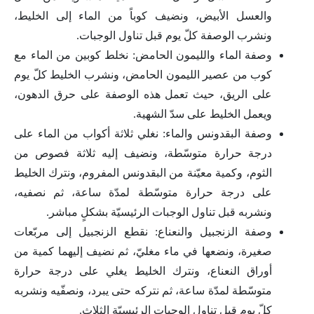
والعسل الأبيض، ونضيف كوباً من الماء إلى الخليط،
ونشرب الوصفة كلّ يوم قبل تناول الوجبات.
وصفة الماء والليمون الحامض: نخلط كوبين من الماء مع
كوب من عصير الليمون الحامض، ونشرب الخليط كلّ يوم
على الريق، حيث تعمل هذه الوصفة على حرق الدهون،
ويعمل الخليط على سدّ الشهية.
وصفة البقدونس والماء: نغلي ثلاثة أكواب من الماء على
درجة حرارة متوسّطة، ونضيف إليه ثلاثة فصوص من
الثوم، وكمية معيّنة من البقدونس المفروم، ونترك الخليط
على درجة حرارة متوسّطة لمدّة ساعة، ثم نصفيه،
ونشربه قبل تناول الوجبات الرئيسيّة بشكلٍ مباشر.
وصفة الزنجبيل والنعناع: نقطع الزنجبيل إلى مربّعات
صغيرة، ونضعها في ماء مغليّ، ثم نضيف إليهما كمية من
أوراق النعناع، ونترك الخليط يغلي على درجة حرارة
متوسّطة لمدّة ساعة، ثم نتركه حتى يبرد، ونصفّيه ونشربه
كلّ يوم قبل تناول الوجبات الرئيسيّة الثلاث.