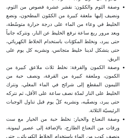
وصفة الثوم والكمّون: نقشر عشرة فصوص من الثوم،
ونضيف إليها ملعقة كبيرة من الكمّون المطحون، ونضع
الخليط في وعاء من الماء على درجة حرارة متوسّطة،
وبعد مرور ربع ساعة نرفع الخليط عن النار، ونتركه جانباً
حتى يبرد، ونخلط المكوّنات باستخدام الخلاط الكهربائي،
حتى يتشكل لدينا خليط متجانس، ونشربه كل يوم على
الريق.
وصفة الكمون والقرفة: نخلط ثلاث ملاعق كبيرة من
الكمون، وملعقة كبيرة من القرفة، ونصف حبة من
الليمون المقطع إلى شرائح في الماء المغلي، ونترك
الخليط على النار لمدّة نصف ساعة على الأقل، ثم نتركه
حتى يبرد، ونصفّيه، ونشربه كلّ يوم قبل تناول الوجبات
الرئيسيّة الثلاثة.
وصفة النعناع والخيار: نخلط حبة من الخيار مع ست
ورقات من النعناع الطازج، بالإضافة إلى عصير ليمونة،
ونصف كوب من الماء باستخدام الخلاط الكهربائي، حتى