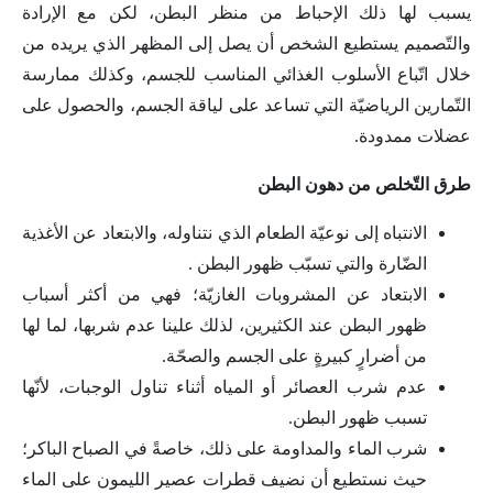
يسبب لها ذلك الإحباط من منظر البطن، لكن مع الإرادة
والتّصميم يستطيع الشخص أن يصل إلى المظهر الذي يريده من
خلال اتّباع الأسلوب الغذائي المناسب للجسم، وكذلك ممارسة
التّمارين الرياضيّة التي تساعد على لياقة الجسم، والحصول على
عضلات ممدودة.
طرق التّخلص من دهون البطن
الانتباه إلى نوعيّة الطعام الذي نتناوله، والابتعاد عن الأغذية
الضّارة والتي تسبّب ظهور البطن .
الابتعاد عن المشروبات الغازيّة؛ فهي من أكثر أسباب
ظهور البطن عند الكثيرين، لذلك علينا عدم شربها، لما لها
من أضرارٍ كبيرةٍ على الجسم والصحّة.
عدم شرب العصائر أو المياه أثناء تناول الوجبات، لأنّها
تسبب ظهور البطن.
شرب الماء والمداومة على ذلك، خاصةً في الصباح الباكر؛
حيث نستطيع أن نضيف قطرات عصير الليمون على الماء