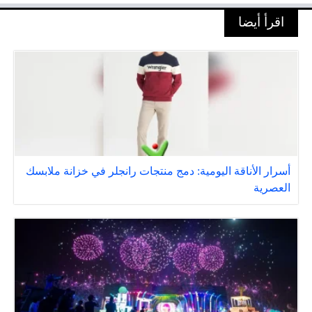
اقرأ أيضا
أسرار الأناقة اليومية: دمج منتجات رانجلر في خزانة ملابسك
العصرية