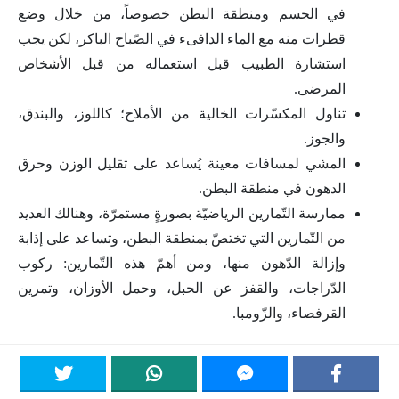
في الجسم ومنطقة البطن خصوصاً، من خلال وضع
قطرات منه مع الماء الدافىء في الصّباح الباكر، لكن يجب
استشارة الطبيب قبل استعماله من قبل الأشخاص
المرضى.
تناول المكسّرات الخالية من الأملاح؛ كاللوز، والبندق،
والجوز.
المشي لمسافات معينة يُساعد على تقليل الوزن وحرق
الدهون في منطقة البطن.
ممارسة التّمارين الرياضيّة بصورةٍ مستمرّة، وهنالك العديد
من التّمارين التي تختصّ بمنطقة البطن، وتساعد على إذابة
وإزالة الدّهون منها، ومن أهمّ هذه التّمارين: ركوب
الدّراجات، والقفز عن الحبل، وحمل الأوزان، وتمرين
القرفصاء، والزّومبا.