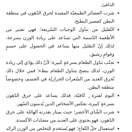
الدافئ.
شرب العصائر الطبيعيّة المفيدة لحرق الدّهون في منطقة
البطن كعصير البطيخ.
التّقليل من تناول الوجبات السّريعة؛ فهي تعتبر من
الأطعمة الدّسمة التي تساعد على زيادة الوزن بسرعة،
لذلك إنّ التقليل منها يساعد في الحصول على جسمٍ
وقوامٍ رشيق.
تجنّب تناول الطعام بسرعةٍ كبيرة؛ لأنّ ذلك يؤدّي إلى زيادة
الوزن، لذلك ينصح بتناول الطعام ببطء؛ فمن خلال ذلك
تُحرق العديد من السّعرات الحراريّة في الجسم، وخصوصاً
منطقة البطن.
النوم لفترة ٍ كافيّة، فذلك يساعد على حرق الدّهون
بسرعةٍ كبيرة، بعكس الأشخاص الذين يُدمنون السّهر.
شرب الشّاي الأخضر؛ حيث يمتاز بقدرته الهائلة على حرق
الدّهون، فهو يحتوي على العديد من مضادات الأكسدة.
استعمال خلّ التّفاح؛ فهو يُستخدم للتخلص من الوزن الزائد