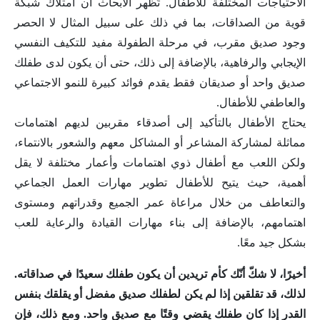
الاحتياجات المختلفة للأطفال. تُظهر الأبحاث أن امتلاك شبكة
قوية من الصداقات، بما في ذلك على سبيل المثال لا الحصر
وجود صديق مقرب، في مرحلة الطفولة مفيد للتكيف النفسي
الإيجابي والرفاهية، بالإضافة إلى ذلك، حتى أن يكون لدى طفلك
صديق واحد أو صديقان فقط يقدم فوائد كبيرة للنمو الاجتماعي
والعاطفي للأطفال.
يحتاج الأطفال بالتأكيد إلى أصدقاء مقربين لديهم اهتمامات
مماثلة لمشاركة المشاعر أو المشاكل معهم والشعور بالانتماء،
ولكن اللعب مع أطفال ذوي اهتمامات وأعمار مختلفة لا يقل
أهمية، حيث يتيح للأطفال تطوير مهارات العمل الجماعي
والتعاطف من خلال مراعاة عمر الجميع وقدراتهم ومستوى
اهتمامهم، بالإضافة إلى بناء مهارات القيادة والرعاية للعب
بشكل جيد معًا.
أخيرًا، لا شكّ أنّك كأم تريدين أن يكون طفلك سعيدًا في صداقاته.
لذلك، قد تقلقين إذا لم يكن لطفلك صديق مفضل أو يقلقك بنفس
القدر إذا كان طفلك يقضي وقتًا مع صديق واحد. ومع ذلك، فإن