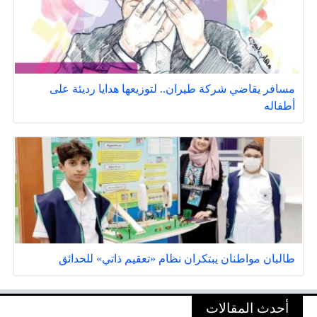
مسافر يقاضي شركة طيران.. لتوزيعها هدايا رديئة على
أطفاله
طالبان مواطنان يبتكران نظام «تعقيم ذاتي» للحدائق
أحدث المقالات