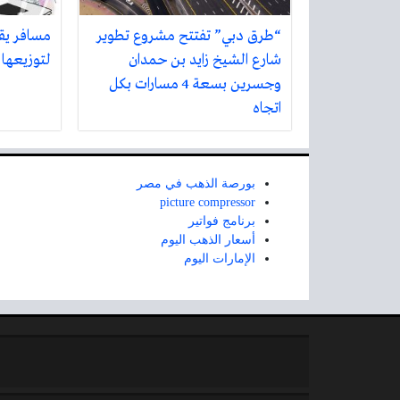
“طرق دبي” تفتتح مشروع تطوير
مسافر يق
شارع الشيخ زايد بن حمدان
لتوزيعها 
وجسرين بسعة 4 مسارات بكل
اتجاه
بورصة الذهب في مصر
picture compressor
برنامج فواتير
أسعار الذهب اليوم
الإمارات اليوم