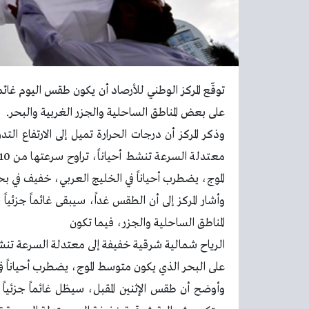
توقّع المركز الوطني للأرصاد أن يكون طقس اليوم غائماً
على بعض المناطق الساحلية والجزر الغربية والبحر.
وذكر المركز أن درجات الحرارة تميل إلى الارتفاع الت
الموج، يضطرب أحياناً في الخليج العربي، خفيف في بح
وأشار المركز إلى أن الطقس غداً، سيبقى غائماً جزئي
المناطق الساحلية والجزر، فيما تكون
على البحر الذي يكون متوسط الموج، يضطرب أحياناً ف
وأوضح أن طقس الإثنين المقبل، سيظل غائماً جزئياً بو