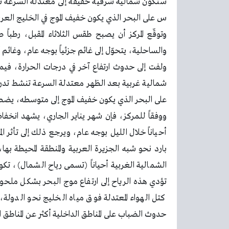
س على البحر الذي يكون خفيف الموج في الخليج العرب
وتوقّع المركز أن يصبح طقس الثلاثاء المقبل، رطب
والساحلية، يتحوّل إلى غائم جزئياً بوجه عام، وغائم أح
ولفت إلى حدوث ارتفاع آخر في درجات الحرارة، فيم
على البحر الذي يكون خفيف الموج إلى متوسطه، يضطرب 
ووفقاً للمركز، فإن شهر يناير الجاري، يشهد انخفاض
أحياناً خلال الليل بوجه عام، ويرجع ذلك إلى تأثر ال
بارد نحو شبه الجزيرة العربية والمنطقة المحيطة بها
الشمالية الغربية أحياناً (تسمى رياح الشمال)، تكو
تؤدي هذه الرياح إلى ارتفاع موج البحر بشكل ملحوظ،
كتل الهواء المعتدلة فوق مياه الخليج نحو الدول
حدوث الضباب على المناطق الداخلية أكثر عن المناطق 