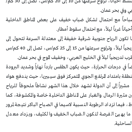
ستكون شمالية شرقية خفيفة إلى معتدلة السرعة تنشط أحياناً، تراوح سرعتها من 10 إلى 20 كم/س، تصل إلى 30 كم/
ي وفي بحر عمان.
اً صباحاً مع احتمال تشكل ضباب خفيف على بعض المناطق الداخلية
ياناً غرباً ليلاً، مع احتمال سقوط أمطار.
ا تكون الرياح جنوبية شرقية خفيفة إلى معتدلة السرعة تتحول إلى
شمالية غربية بعد الظهر معتدلة السرعة تنشط تدريجياً ليلاً، وتراوح سرعتها من 15 إلى 25 كم/س، تصل إلى 40 كم/س
تدريجياً ليلاً في الخليج العربي، وخفيف الموج في بحر عمان.
اً في درجات الحرارة، حيث يكون الطقس بارداً نهاراً وشديد البرودة
منطقة بامتداد المرتفع الجوي المتمركز فوق سيبيريا، حيث يندفع هواء
، مشيراً إلى أن الدولة تشهد خلال هذا الشهر نشاطاً ملحوظاً للرياح
ن مثيرة الرمال والغبار على المناطق الداخلية خاصة والمكشوفة، كما
 فيما تزداد الرطوبة النسبية لاسيما في الصباح الباكر نتيجة لمرور
ة، ما يهيئ الفرصة لتكون الضباب الخفيف والكثيف، ويزداد معدل
الساحلية.