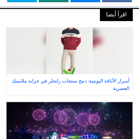
اقرأ أيضا
أسرار الأناقة اليومية: دمج منتجات رانجلر في خزانة ملابسك
العصرية