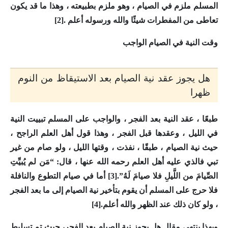
المسلم ملزم في الصيام ، وهو ملزم بطبيعته ، وهذا ما قد يكون
تعاطى من المفطرات شيئًا والله ورسوله أعلم .[2]
وقت النية في الصيام الواجب
هل يجوز عقد نية الصيام بعد الاستيقاظ من النوم
ظهرا
طبعًا ، عقد النية بعد الفجر ، والواجب على المسلم تبييت النية
في الليل ، وعقدها قبل الفجر ، وهذا قول أهل العلم الراجح ،
حيث نية الصيام ، طبقًا ، نفذت ، وقتها الليل ، ولو صام من غير
تبي فالذي عليه أهل العلم رحمه الله عنها ، قال: “مَن لم يُبيِّتِ
الصِّيامَ من اللَّيلِ فلا صيامَ لَهُ”.[3] أما في صيام التطوع والنافلة
فلا حرج على المسلم أن يقوم بتأخير نية الصيام إلى ما بعد الفجر
، ولو كان ذلك عند الظهر والله أعلم.[4]
وبهذا ينتهي مقال
هل يجوز نية الصيام بعد الفجر
، حيث تم تسليط