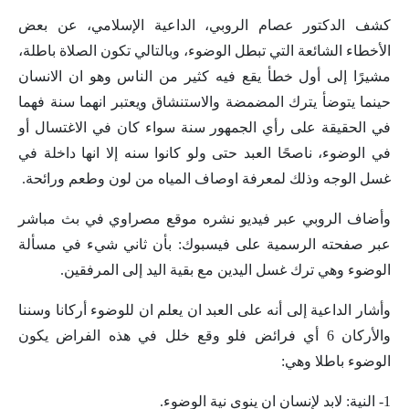
كشف الدكتور عصام الروبي، الداعية الإسلامي، عن بعض
الأخطاء الشائعة التي تبطل الوضوء، وبالتالي تكون الصلاة باطلة،
مشيرًا إلى أول خطأ يقع فيه كثير من الناس وهو ان الانسان
حينما يتوضأ يترك المضمضة والاستنشاق ويعتبر انهما سنة فهما
في الحقيقة على رأي الجمهور سنة سواء كان في الاغتسال أو
في الوضوء، ناصحًا العبد حتى ولو كانوا سنه إلا انها داخلة في
غسل الوجه وذلك لمعرفة اوصاف المياه من لون وطعم ورائحة.
وأضاف الروبي عبر فيديو نشره موقع مصراوي في بث مباشر
عبر صفحته الرسمية على فيسبوك: بأن ثاني شيء في مسألة
الوضوء وهي ترك غسل اليدين مع بقية اليد إلى المرفقين.
وأشار الداعية إلى أنه على العبد ان يعلم ان للوضوء أركانا وسننا
والأركان 6 أي فرائض فلو وقع خلل في هذه الفراض يكون
الوضوء باطلا وهي:
1- النية: لابد لإنسان ان ينوي نية الوضوء.