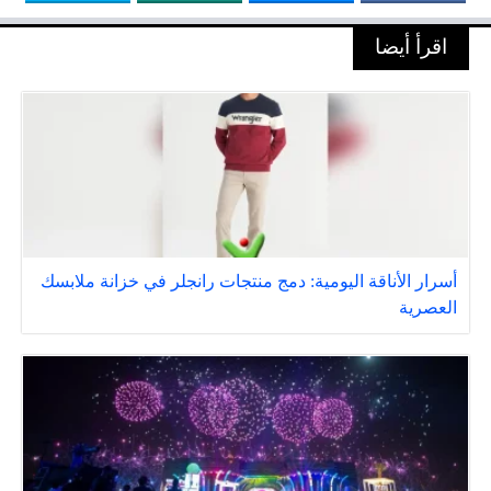
اقرأ أيضا
أسرار الأناقة اليومية: دمج منتجات رانجلر في خزانة ملابسك
العصرية