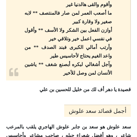
وأقوم والقى هالدنيا غير
ما أصعب العمر لمن صار فالمنتصف ** لابه
صغير ولا وقارة كبير
أوازن الفعل بين الشكر ولا الأسف ** وأقول
في نفسي اعمل خير وتلاقي خير
وأرتب أمالي الكبرى فبند الصدف ** من
واعد الغيم يحتاج لأحاسيس طير
وآجل أشغالي لبكره أبصنع شغف ** ياشين
الأنسان لمن وصل للأخير
قصيدة يا دهر أف لك من خليل للحسين بن علي
أجمل قصائد سعد علوش
سعد علوش هو سعد بن جابر علوش الهاجري يلقب بالمرعب
شاعر ، وهو أفضل شعراء جيله ، صاحب مشاعر وأحاسيس