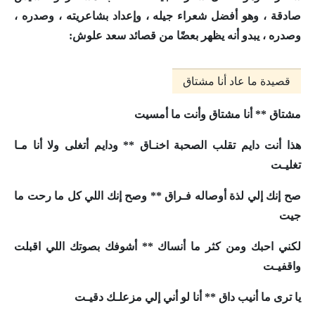
صادقة ، وهو أفضل شعراء جيله ، وإعداد بشاعريته ، وصدره ،
وصدره ، يبدو أنه يظهر بعضًا من قصائد سعد علوش:
قصيدة ما عاد أنا مشتاق
مشتاق ** أنا مشتاق وأنت ما أمسيت
هذا أنت دايم تقلب الصحبة اخنـاق ** ودايم أتغلى ولا أنا مـا
تغليـت
صح إنك إلي لذة أوصاله فـراق ** وصح إنك اللي كل ما رحت ما
جيت
لكني احبك ومن كثر ما أنساك ** أشوفك بصوتك اللي اقبلت
واقفيـت
يا ترى ما أنيب داق ** أنا لو أني إلي مزعلـك دقيـت