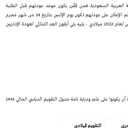
كة العربية السعودية فمن المُقرر يكون موعد عودتهم قبل الطلبة
والطالبات من أجل البدء بتجهيز واستقبال ، فقد تم الإعلان على عودتهم تكون يوم الإثنين بتاريخ 24 من شهر محرم
لعام 1444 هجري ، وهوا ما يوافق تاريخ 22 أغسطس لعام 2022 ميلادي ، يليه يلي أيقون العد التنازلي لعودة الإداريين
على مُختلفة والطالبات في المملكة العربية السعودية أن يكونوا على علم ودراية تامة جدول التقويم الدراسي الحالي 1444
جري
التقويم الميلادي