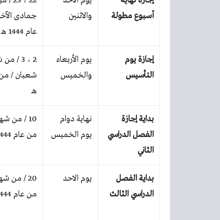
إجازة نهاية
يوم الأحد
22 ، 23
أسبوع مطولة
والاثنين
جمادى الآخر
عام 1444 هـ
إجازة يوم
يوم الأربعاء
2 ، 3 / م
التأسيس
والخميس
هـ
بداية إجازة
نهاية دوام
10 / من ش
الفصل الدراسي
يوم الخميس
من عام 1444 هـ
الثاني
بداية الفصل
يوم الاحد
20 / من ش
الدراسي الثالث
من عام 1444 هـ