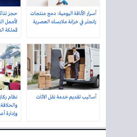
أسرار الأناقة اليومية: دمج منتجات
حجز تذاك
رانجلر في خزانة ملابسك العصرية
لأجمل الت
المملكة ا
أساليب تقديم خدمة نقل الاثاث
نظام ركاز
والحلاقة:
وإدارة أع