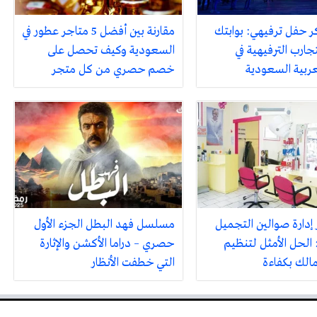
ر حفل ترفيهي: بوابتك
مقارنة بين أفضل 5 متاجر عطور في
جارب الترفيهية في
السعودية وكيف تحصل على
لعربية السعودية
خصم حصري من كل متجر
 إدارة صوالين التجميل
مسلسل فهد البطل الجزء الأول
 الحل الأمثل لتنظيم
حصري – دراما الأكشن والإثارة
مالك بكفاءة
التي خطفت الأنظار