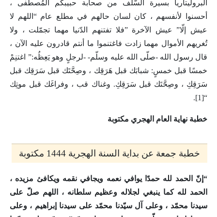
البروليتاريا بسيرة السّلف من صحابة حبيبكم المُصطفى ،
أحسنوا لأنفسهم ، كان لسان حالهم في مطلع عام “اللهم لا
عيش إلّا” عيش الآخرة ”فلا تفتنهم الدّنيا مهما تجمّلت ، ولا
تُغريهم الأموال مهما زادت فاغتنموا ما أنتم قادرون عليه الآن ،
قال رسول الله -صلّى الله عليه وسلّم- -لرجلٍ وهو يَعِظُه:” اغتنِمْ
خمسًا قبل خمسٍ: شبابَك قبل هَرَقِك ، وصِحَّتَك قبل سَرَقِك قبل
سَرَقِكِ ، وصِحَّتَك قبل سَرَقِكِ. وغناك قب ، وفراغَك قبل موتِك
“[1].
خطبة نهاية العام الهجري مكتوبة
خطبة جمعة عن بداية السنة الهجرية 1444 مكتوبة
“إنّ الحمد لله حمدًا يوافي نعمه ويجافي نقمه ويكافئ مزيده ،
الحمد لله كما ينبغي لجلاله وعظيم سلطانه ، اللهم صلّ على
سيدنا محمّد ، وعلى آل سيّدنا محمّد على سيدنا إبراهيم ، وعلى