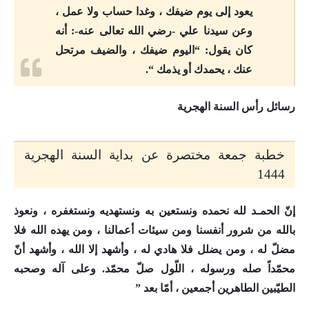
يعود إلى يوم ضيفك ، وغدا حساب ولا عمل ،
وعن سيدنا علي -رضي الله تعالى عنه-: أنه
كان يقول: “اليوم ضيفك ، والضيف مرتحل
عنك ، يحمدك أو يذمك “.
رسائل رأس السنة الهجرية
خطبة جمعة مختصرة عن بداية السنة الهجرية
1444
إنّ الحمـد لله نحمده ونستعين به ونستهديه ونستغفره ، ونعوذ
بالله من شرور أنفسنا ومن سيئات أعمالنا ، ومن يهده الله فلا
مضلّ له ، ومن يضلل فلا هادي له ، وأشهد إلا الله ، وأشهد أنّ
محمّداً صله ورسوله ، اللّول صلّ محمّد. وعلى آله وصحبه
الطيّبين الطاهرين أجمعين ، أمّا بعد ”