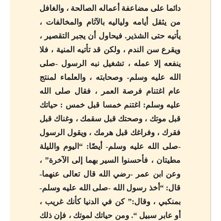
دائما على مضاعفة أعماله الصالحة ، والغافل
من يثقل أيامه ولياليه بالآثام والمخالفات ،
يأتيه حتى الشذير. فيحاول أن يجبر التقصير ،
ويقرع سن الندم ، ولكن قد تأتيه المنية ، فلا
ينفعه إلا عمله ، تشغيل نبه الرسول -صلى
الله عليه وسلم- وصحابته ، والعلماء لمنتج
عام اغتنام فرصة العمر ، فقال صلى الله
عليه وسلم: اغتنم خمسا قبل خمس : حياتك
قبل موتك ، وصحتك قبل سقمك ، وغناك قبل
فقرك ، وفراغك قبل هرمك ، ويقول الرسول
-صلى الله عليه وسلم- أيضًا: “اليوم والليلة
مطيتان ، فأحسنوا السير بهما إلى الآخرة” ،
وعن ابن عمر -رضي الله قال تعالى عنهما-
قال: “أخذ رسول الله -صلى الله عليه وسلم-
بمنكبي ، وقال:” كن في الدنيا كأنك غريب ،
أو عابر سبيل “. ومن حياتك لموتك ، فإن ذلك