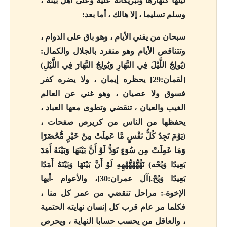
ليلها كنهارها وتبريكاته عليه وعلى أهل بيته ،
وسلم تسليما ، إلا هالك ، أما بعد:
سبحان من يفني الأيام ، وهو باق على الدوام ،
وتتناقص الأيام وهو منفرد بالجلال والكمال:
(يُولِجُ اللَّيْلَ فِي النَّهَارِ وَيُولِجُ النَّهَارَ فِي اللَّيْلِ)
[لقمان:29] يحظره إيمان ، ولا يضره كفر
فسوق ولا عصيان ، وهو غني عن العالم
الغيب والعيان ، تنقضي وتطوى معها العباد ،
يحفظها من الناس من كريرص صفحات ،
(يَوْمَ تَجِدُ كُلُّ نَفْسٍ مَّا عَمِلَتْ مِنْ خَيْرٍ مُّحْضَرًا
وَمَا عَمِلَتْ مِن سُوَءٍ تَوَدُّ لَوْ أَنَّ بَيْنَهَا وَبَيْنَهُ أَمََدَ
بَعِيدًا وَيُحْه) نَهُّهُّهْهُّهْهِهِ لَوْ أَنَّ بَيْنَهَا وَبَيْنَهُ أَمَدًا
بَعِيدًا وَيُحْ.[آل عمران:30]، والأعوام -أيها
الإخوة-: مراحل تنقضي من عمر كل منا ،
فكلما مر عام قرب كل إنسان نهايته الحتمية
، والعاقل من يحسب حسابا النهاية ، ويحرص