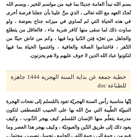
بسم الله نبدأ العامة جديدًا بما فيه من مواسم للخير ، وبسم الله
نُجدّد العهد مع الله تعالى ، الذي منَّ علينا بأن جعلنا فرصة أخرى
في هذه الحياة التي لم تُساوي في ميزانه جناح بعوضة ، ولو
ساوت ذلك لما سقى منها كافر شربة ماء ، فالعاقل من يتطلع
والجاهل من تغرّه فِتن الدّنيا وما فيها ، وكم من عاش حينًا من
الدّهر ، فاغتناموا الصحّة والعافية ، واغتنموا الحياة بما فيها
لتكونوا عباد الله الذين لا خوف عليهم ولا هم يحزنون.
خطبة جمعة عن بداية السنة الهجرية 1444 جاهزة
للطباعة doc
إنّها مناسبة رأس السنة الهجريّة تعود بالمُسلم إلى نفحات الهجرة
النبويّة الطّيبة التي منّ الله بها على الحبيب المُصطفى لتكون
مدرسة يتعلّم منها الإنسان المُسلم كيف يهجر الذّنوب ، وكيف
يعود ذلك إلى طريق الدّين والعبوديّة ، وكيف يهجر هذا العصر وما
فيه من رحمة إلى رحمة الله. ، الجامع ، تحميل نصيب ، محتمل ،