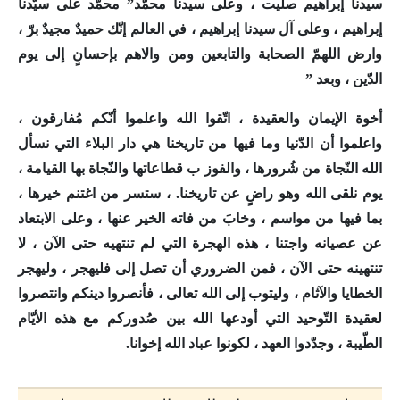
سيدنا إبراهيم صلّيت ، وعلى سيدنا محمّد” محمّد على سيّدنا
إبراهيم ، وعلى آل سيدنا إبراهيم ، في العالم إنّك حميدٌ مجيدٌ برّ ،
وارض اللهمّ الصحابة والتابعين ومن والاهم بإحسانٍ إلى يوم
الدّين ، وبعد ”
أخوة الإيمان والعقيدة ، اتّقوا الله واعلموا أنّكم مُفارقون ،
واعلموا أن الدّنيا وما فيها من تاريخنا هي دار البلاء التي نسأل
الله النّجاة من شُرورها ، والفوز ب قطاعاتها والنّجاة بها القيامة ،
يوم نلقى الله وهو راضٍ عن تاريخنا. ، ستسر من اغتنم خيرها ،
بما فيها من مواسم ، وخابَ من فاته الخير عنها ، وعلى الابتعاد
عن عصيانه واجتنا ، هذه الهجرة التي لم تنتهيه حتى الآن ، لا
تنتهينه حتى الآن ، فمن الضروري أن تصل إلى فليهجر ، وليهجر
الخطايا والآثام ، وليتوب إلى الله تعالى ، فأنصروا دينكم وانتصروا
لعقيدة التّوحيد التي أودعها الله بين صُدوركم مع هذه الأيّام
الطّيبة ، وجدّدوا العهد ، لكونوا عباد الله إخوانا.