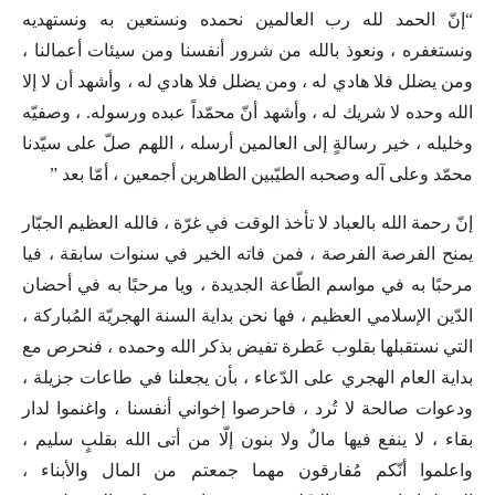
“إنّ الحمد لله رب العالمين نحمده ونستعين به ونستهديه
ونستغفره ، ونعوذ بالله من شرور أنفسنا ومن سيئات أعمالنا ،
ومن يضلل فلا هادي له ، ومن يضلل فلا هادي له ، وأشهد أن لا إلا
الله وحده لا شريك له ، وأشهد أنّ محمّداً عبده ورسوله. ، وصفيّه
وخليله ، خير رسالةٍ إلى العالمين أرسله ، اللهم صلّ على سيّدنا
محمّد وعلى آله وصحبه الطيّبين الطاهرين أجمعين ، أمّا بعد ”
إنّ رحمة الله بالعباد لا تأخذ الوقت في غرّة ، فالله العظيم الجبّار
يمنح الفرصة الفرصة ، فمن فاته الخير في سنوات سابقة ، فيا
مرحبًا به في مواسم الطّاعة الجديدة ، ويا ​​مرحبًا به في أحضان
الدّين الإسلامي العظيم ، فها نحن بداية السنة الهجريّة المُباركة ،
التي نستقبلها بقلوب عَطرة تفيض بذكر الله وحمده ، فنحرص مع
بداية العام الهجري على الدّعاء ، بأن يجعلنا في طاعات جزيلة ،
ودعوات صالحة لا تُرد ، فاحرصوا إخواني أنفسنا ، واغنموا لدار
بقاء ، لا ينفع فيها مالٌ ولا بنون إلّا من أتى الله بقلبٍ سليم ،
واعلموا أنّكم مُفارقون مهما جمعتم من المال والأبناء ،