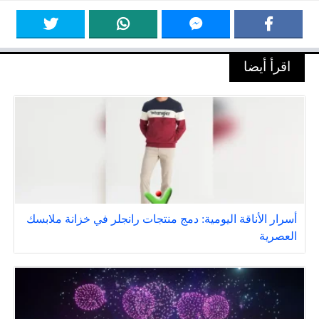
اقرأ أيضا
أسرار الأناقة اليومية: دمج منتجات رانجلر في خزانة ملابسك
العصرية