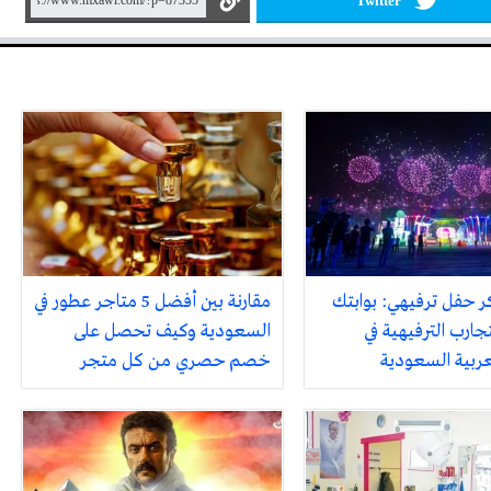
Twitter
ر حفل ترفيهي: بوابتك
مقارنة بين أفضل 5 متاجر عطور في
جارب الترفيهية في
السعودية وكيف تحصل على
لعربية السعودية
خصم حصري من كل متجر