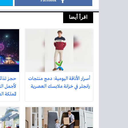
Facebook
اقرأ أيضا
أسرار الأناقة اليومية: دمج منتجات
حجز تذاك
رانجلر في خزانة ملابسك العصرية
لأجمل الت
المملكة ا