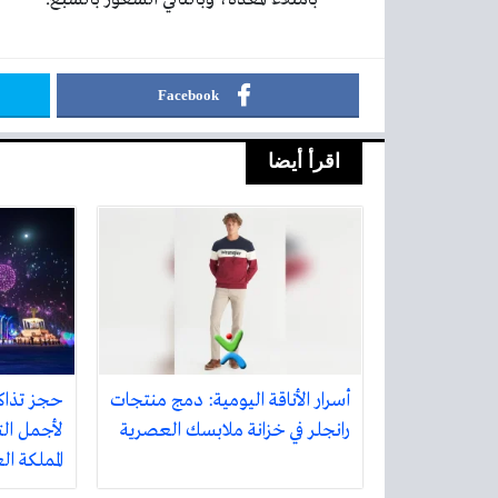
Facebook
اقرأ أيضا
أسرار الأناقة اليومية: دمج منتجات
حجز تذاك
رانجلر في خزانة ملابسك العصرية
لأجمل الت
المملكة ا