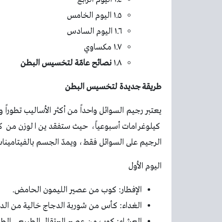
١.٥ اليوم الخامس
١.٦ اليوم السادس
١.٧ مكساوي
١.٨
نصائح عامّة لتخسيس البطن
طريقة جديدة لتخسيس البطن
كيلوغرامات أسبوعياً، حيث ستفقدين الوزن من ك
الرجيم على السوائل فقط، ويمدّ الجسم بالفيتامينات 
اليوم الأول
الإفطار: كوب من عصير الليمون الحامض.
الغداء: كأس من شوربة الدجاج خالية من الده
العشاء: كوب من عصير البرتقال الطبيعي الطا