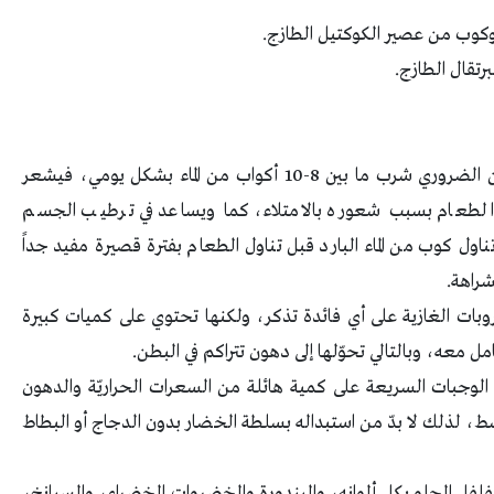
كوب من عصير الكوكتيل الطازج.
تقال الطازج.
الإكثار من شرب الماء: أكّدت الدراسات بأنّه من الضروري شرب ما بين 8-10 أكواب من الماء بشكل يومي، فيشعر
 الطعام بسبب شعوره بالامتلاء، كما ويساعد في ترطيب الجسم
ول كوب من الماء البارد قبل تناول الطعام بفترة قصيرة مفيد جداً
شراهة.
شروبات الغازية على أي فائدة تذكر، ولكنها تحتوي على كميات كبيرة
 معه، وبالتالي تحوّلها إلى دهون تتراكم في البطن.
الوجبات السريعة على كمية هائلة من السعرات الحراريّة والدهون
ط، لذلك لا بدّ من استبداله بسلطة الخضار بدون الدجاج أو البطاط
ل الفلفل الحلو بكل ألوانه، والبندورة والخضروات الخضراء، والسبانخ،