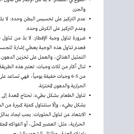
والجزر.
عدم التركيز على تخسيس البطن وحده: لا بدّ م
وعدم التركيز على الكرش وحده.
ضرورة تناول وجبة الإفطار: لا بدّ من تناول
فعدم تناول هذه الوجبة يعطي إشارة للجسم ب
التمثيل الغذائيّ، والعمل على تخزين الدهون
تنال أكثر من ثلاث وجبات: تعتبر هذه الطر
من 5-6 وجبات خفيفة يومياً، فهي تساعد 
الحرارية والدهون المختزنة.
تناول الطعام بشكل بطيء: تحتاج المعدة إلى 
بشكل بطيء، وإلّا ستتناول كميّة كبيرة من ا
الابتعاد عن تناول الحلويات: يجب ايجاد بد
الحرارية، مثل: العصير المحلّى، أو الفواكه ال
بامتلاء المعدة، وبالتالي الشعور بالشبع.