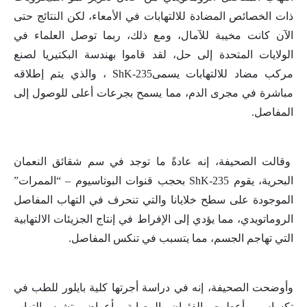
ذات الخصائص المضادة للالتهابات في الأمعاء، لكن النتائج حتى
الآن كانت مخيبة للآمال، ومع ذلك، ربما توصل العلماء في
الولايات المتحدة إلى حل، لقد قاموا بهندسة البكتيريا لصنع
مركب مضاد للالتهابات يسمى
ShK-235
، والذي يتم إطلاقه
مباشرة في مجرى الدم، مما يسمح بجرعات أعلى للوصول إلى
المفاصل.
وقالت الصحيفة، إنه عادةً ما توجد في سم شقائق النعمان
البحرية، يقوم
ShK-235
بحجب قنوات البوتاسيوم – “الممرات”
الموجودة على سطح خلايانا والتي تنحرف في التهاب المفاصل
الروماتويدي، مما يؤدي إلى الإفراط في إنتاج الجزيئات الالتهابية
التي تهاجم الجسم، مما يتسبب في تنكس المفاصل
.
وأوضحت الصحيفة، إنه في دراسة أجرتها كلية بايلور للطب في
تكساس، أعطيت الفئران المصابة بأعراض تشبه التهاب