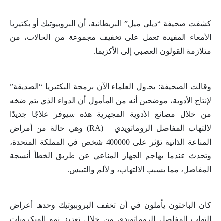
كشفت صحيفة “ديلى ميل” البريطانية، أن البروبيوتيك أو بكتيريا
الأمعاء المفيدة تعمل على تخفيف مجموعة من الحالات، من
متلازمة القولون العصبي إلى الأكزيما
.
وقالت الصحيفة: يحاول العلماء الآن برمجة البكتيريا “الصديقة”
لإنتاج الأدوية، موضحين أنه من المأمول أن الدواء الذي يتم ضخه
من خلال مصانع الأدوية المجهرية هذه سيوفر علاجًا جديدًا
لالتهاب المفاصل الروماتويدي
(RA) –
وهي حالة من أمراض
المناعة الذاتية تؤثر على 400000 شخص في المملكة المتحدة،
وتحدث عندما يهاجم الجهاز المناعي عن طريق الخطأ أنسجة
المفاصل، مما يسبب الالتهاب، والألم والتيبس
.
كان الباحثون يأملون في أن تخفف البروبيوتيك وحدها أعراض
التهاب المفاصل الروماتويدي من خلال تعزيز نمو الميكروبات