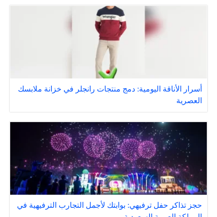
أسرار الأناقة اليومية: دمج منتجات رانجلر في خزانة ملابسك
العصرية
حجز تذاكر حفل ترفيهي: بوابتك لأجمل التجارب الترفيهية في
المملكة العربية السعودية