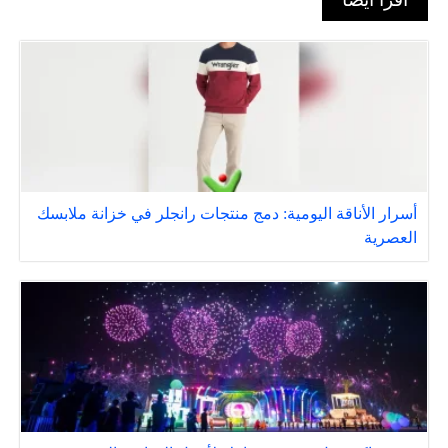
أسرار الأناقة اليومية: دمج منتجات رانجلر في خزانة ملابسك
العصرية