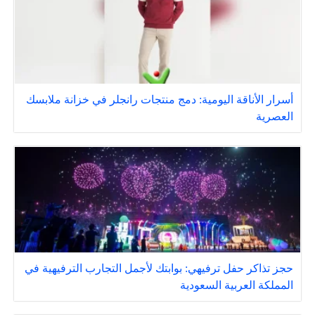
أسرار الأناقة اليومية: دمج منتجات رانجلر في خزانة ملابسك
العصرية
حجز تذاكر حفل ترفيهي: بوابتك لأجمل التجارب الترفيهية في
المملكة العربية السعودية