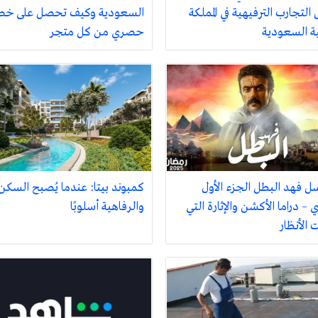
التجارب الترفيهية في المملكة
السعودية وكيف تحصل على خ
ية السعودية
حصري من كل متجر
 فهد البطل الجزء الأول
كمبوند بيتا: عندما يُصبح السكن ف
 دراما الأكشن والإثارة التي
والرفاهية أسلوبًا
الأنظار