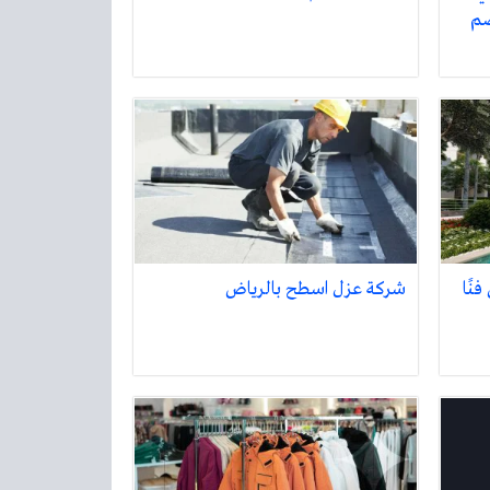
صم
نًا
شركة عزل اسطح بالرياض