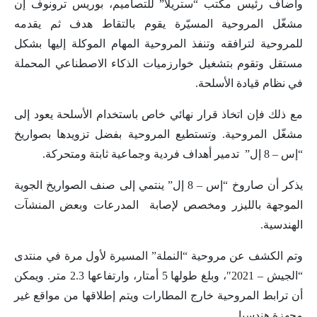
وأضاف رئيس مكتب “ستريلا” للتصاميم، بوريس ترونوف إن
مشغّل المروحية المسيّرة يقوم بالتقاط هدف ثم يقدمه
للمروحية لترافقه وتنفذ المروحية المهام الموكلة إليها بشكل
مستقل وتقوم بتشغيل خوارزميات الذكاء الاصطناعي المحملة
في نظام قيادة الأسلحة.
مع ذلك فإن اتخاذ قرار نهائي خاص باستخدام الأسلحة يعود إلى
مشغّل المروحية. وتستطيع المروحية بفضل تزويدها بصواريخ
“إس – 8 إل” تدمير أهداف فردية وجماعية ثابتة ومتحركة.
يذكر أن صاروخ “إس – 8 إل” ينتمي إلى صنف الصواريخ الجوية
الموجهة بالليزر ومخصص لإصابة المدرعات وبعض المنشآت
الهندسية.
وتم الكشف عن مروحية “النملة” المسيرة لأول مرة في منتدى
“الجيش – 2021″، وبلغ طولها 5 أمتار، وارتفاعها 2.3 متر. ويمكن
أن ترابط المروحية خارج المطارات ويتم إطلاقها من مواقع غير
مجهزة هندسيا.