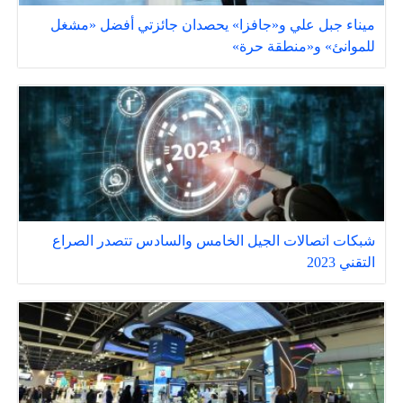
ميناء جبل علي و«جافزا» يحصدان جائزتي أفضل «مشغل
للموانئ» و«منطقة حرة»
شبكات اتصالات الجيل الخامس والسادس تتصدر الصراع
التقني 2023