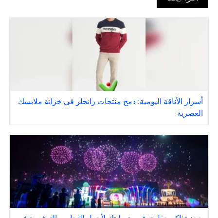
أسرار الأناقة اليومية: دمج منتجات رانجلر في خزانة ملابسك
العصرية