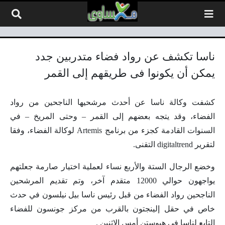
لتخطي إلى المحتوى
ناسا تكشف عن رواد فضاء متدربين جدد
يمكن أن يكونوا فى طريقهم إلى القمر
كشفت وكالة ناسا عن أحدث مرشحيها الناجحين من رواد
الفضاء، وقد يتجه بعضهم إلى القمر – وحتى المريخ – في
السنوات القادمة كجزء من برنامج Artemis لوكالة الفضاء، وفقا
لتقرير digitaltrend التقنى.
وخضع الرجال الستة والأربع نساء لعملية اختيار صارمة جعلتهم
يواجهون حوالي 12000 متقدم آخر، وتم تقديم المرشحين
الناجحين رواد الفضاء من قبل رئيس ناسا بيل نيلسون في حدث
خاص في حقل إلينجتون بالقرب من مركز جونسون للفضاء
التابع لناسا في هيوستن أمس الاثنين .