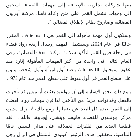
بنتها شركات تجارية، بالإضافة إلى مهمات الفضاء السحيق
إلى وجهات تشمل القمر على متن وكالة ناسا، مركبة أوريون
الفضائية وصاروخ نظام الإطلاق الفضائي “.
وستكون أول مهمة مأهولة إلى القمر هي Artemis II ، المقرر
حاليًا في عام 2024، وستشمل المهمة إرسال أربعة رواد فضاء
في رحلة فوق القمر لتأكيد سلامة مركبة Orion الفضائية، وفي
العام التالى فى واحدة من أكثر المهمات المأهولة إثارة منذ
عقود، سيحاول Artemis III وضع أول امرأة وأول شخص ملون
على سطح القمر في أول هبوط على سطح القمر منذ عام 1972.
ومع ذلك، تجدر الإشارة إلى أن مواعيد بعثات أرتميس قد تأخرت
بالفعل وقد تواجه مزيدًا من التأخير، لذا فإن مهمات رواد الفضاء
إلى القمر بعيدة كل البعد عن ضمانها. ومع ذلك، لا تزال مديرة
مركز جونسون للفضاء، فانيسا ويتشي، إيجابية، قائلة : “لقد
قطعنا العديد من القفزات العملاقة على مدار الستين عامًا
الماضية، محققين هدف الرئيس كينيدي المتمثل في إنزال رجل