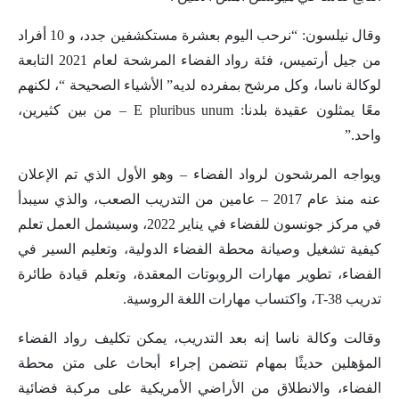
وقال نيلسون: “نرحب اليوم بعشرة مستكشفين جدد، و 10 أفراد
من جيل أرتميس، فئة رواد الفضاء المرشحة لعام 2021 التابعة
لوكالة ناسا، وكل مرشح بمفرده لديه” الأشياء الصحيحة “، لكنهم
معًا يمثلون عقيدة بلدنا: E pluribus unum – من بين كثيرين،
واحد.”
ويواجه المرشحون لرواد الفضاء – وهو الأول الذي تم الإعلان
عنه منذ عام 2017 – عامين من التدريب الصعب، والذي سيبدأ
في مركز جونسون للفضاء في يناير 2022، وسيشمل العمل تعلم
كيفية تشغيل وصيانة محطة الفضاء الدولية، وتعليم السير في
الفضاء، تطوير مهارات الروبوتات المعقدة، وتعلم قيادة طائرة
تدريب T-38، واكتساب مهارات اللغة الروسية.
وقالت وكالة ناسا إنه بعد التدريب، يمكن تكليف رواد الفضاء
المؤهلين حديثًا بمهام تتضمن إجراء أبحاث على متن محطة
الفضاء، والانطلاق من الأراضي الأمريكية على مركبة فضائية