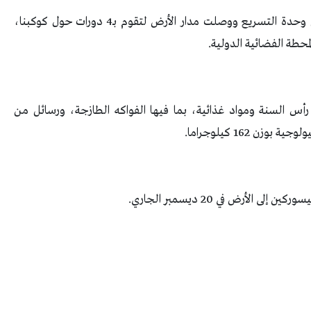
ووفقا لما ذكره موقع “RT”، قد انفصلت المركبة عن وحدة التسريع ووصلت مدار الأرض لتقوم بـ4 دورات حول كوكبنا،
ا رأس السنة ومواد غذائية، بما فيها الفواكه الطازجة، ورسائل من
ن 162 كيلوجراما.
الأرض في 20 ديسمبر الجاري.