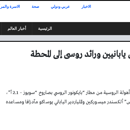
الاخبار
عربي ودولي
صحة
الاسرة والمرأ
الرئيسية
أخبار العالم
بانيين ورائد روسى إلى المحطة
أطلقت صباح اليوم مركبة “سويوز – إم إس – 20” المأهولة الروسية من مطار “بايكونور الروسي بصاروخ “سويوز – 2.1 آ”،
” ألكسندر ميسوركين والملياردير الياباني يوساكو مآدزافا ومساعده