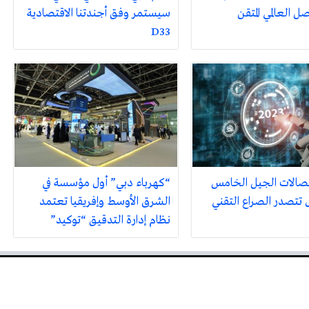
ل العالمي المتقن
سيستمر وفق أجندتنا الاقتصادية
D33
صالات الجيل الخامس
“كهرباء دبي” أول مؤسسة في
تتصدر الصراع التقني
الشرق الأوسط وإفريقيا تعتمد
نظام إدارة التدقيق “توكيد”