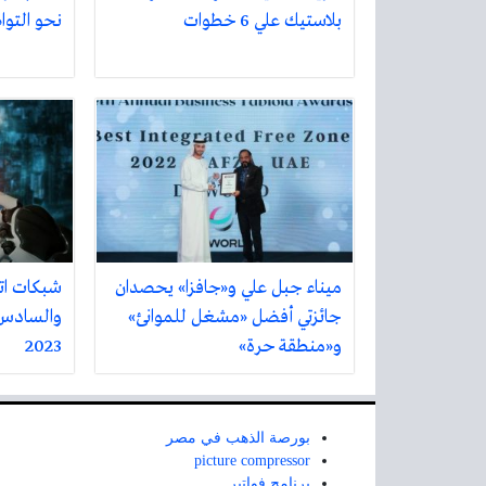
بلاستيك علي 6 خطوات
نحو التواص
ميناء جبل علي و«جافزا» يحصدان
شبكات ات
جائزتي أفضل «مشغل للموانئ»
والسادس 
و«منطقة حرة»
2023
بورصة الذهب في مصر
picture compressor
برنامج فواتير