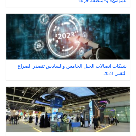
للموانئ» و«منطقة حرة»
شبكات اتصالات الجيل الخامس والسادس تتصدر الصراع
التقني 2023