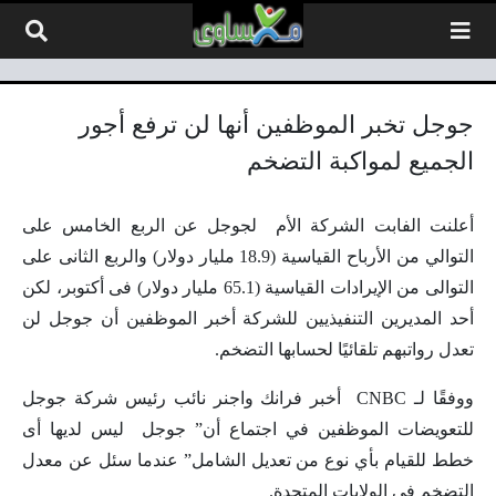
لتخطي إلى المحتوى
جوجل تخبر الموظفين أنها لن ترفع أجور
الجميع لمواكبة التضخم
أعلنت الفابت الشركة الأم لجوجل عن الربع الخامس على
التوالي من الأرباح القياسية (18.9 مليار دولار) والربع الثانى على
التوالى من الإيرادات القياسية (65.1 مليار دولار) فى أكتوبر، لكن
أحد المديرين التنفيذيين للشركة أخبر الموظفين أن جوجل لن
تعدل رواتبهم تلقائيًا لحسابها التضخم.
ووفقًا لـ
CNBC
أخبر فرانك واجنر نائب رئيس شركة جوجل
للتعويضات الموظفين في اجتماع أن” جوجل ليس لديها أى
خطط للقيام بأي نوع من تعديل الشامل” عندما سئل عن معدل
التضخم في الولايات المتحدة
.