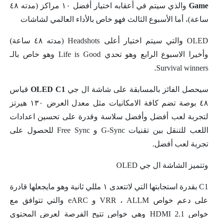
Game
والذي سيتم في أعقابه اختيار أفضل ١٠ مراكز (مدته ٤٨
ساعة)، أما الأسبوع الثالث فهو خاص بالأداء العالمي لشاشات
OLED والتي سيتم اختيار أعلى Headshots (مدته ٤٨ ساعة)
وأخيرا الاسبوع الرابع وهو تحدي Life is Good وهو خاص بالـ
Survival winners.
سيحصل الفائز بالمسابقة على شاشة ال جي
OLED C1
قياس
٤٨ بوصة تضم كافة الامكانيات مثل معدل العرض ١٣٠ هيرتز
لتجربة لعب أفضل وأفضل سلاسة وقدرة على تحسين اعدادات
اللعب للتنقل بين تقنيات G-Sync و Free Sync للحصول على
تجربة لعب أفضل.
وتتميز الشاشة ال جي OLED
C1 بقدرة استجابتها التي لاتتعدى ١ مللي ثانية وهو مايجعلها قادرة
على دعم خواص VRR ، ALLM و eARC والتي تتوافق مع
خواص HDMI 2.1 وهي خواص تتيح الفرصة لعرض المحتوى