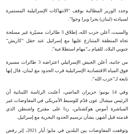
وجدد الوزير المطالبة بوقف “الانتهاكات الإسرائيلية المستمرة
لسيادته (لبنان) بحرا وبرا وجوا”.
والسبت، أعلن حزب الله، إطلاق 3 طائرات مسيّرة غير مسلحة
تجاه ‏المنطقة المتنازع عليها مع إسرائيل عند حقل “كاريش”
جنوبي البلاد، للقيام بـ”مهام استطلاعية”.
من جانبه، أعلن الجيش الإسرائيلي اعتراضه 3 طائرات مسيرة
فوق المياه الاقتصادية الإسرائيلية قرب الحدود مع لبنان، قال إنها
تابعة لـ”حزب الله”.
وفي 14 يونيو/ حزيران الماضي، أعلنت الرئاسة اللبنانية أن
الرئيس ميشال عون قدّم للوسيط الأمريكي في المفاوضات غير
المباشرة آموس هوكشتاين، ردا على مقترح واشنطن الذي
قدمته قبل أشهر، بشأن ترسيم الحدود البحرية مع إسرائيل.
وتوقفت المفاوضات بين البلدين في مايو/ أيار 2021، إثر رفض