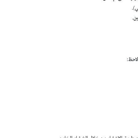
ي).
ن.
لاحظ: