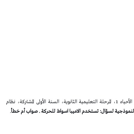
نأتي لكم اليوم، من درس تنوع الطلائعيات، لمادة الأحياء 1، المرحلة التعليمية الثانوية، السنة الأولى المشتركة، نظام
لنموذجية لسؤال: تستخدم الاميبا اسواط للحركة . صواب أم خطأ
.