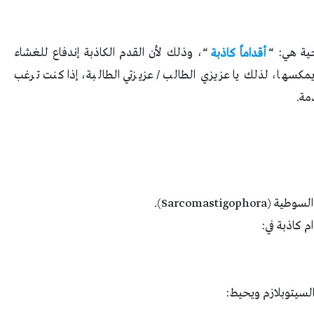
ية هي: “
أقداماً كاذبة
“، وذلك لأن القدم الكاذبة إندفاع للغشاء
مكسها، لذلك يا عزيزي الطالب / عزيزتي الطالبة، إذا كنت ترغب
مة.
Sarcomasti).
 كاذبة في:
السيتوبلازم ويحيط: