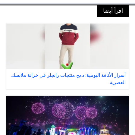
اقرأ أيضا
أسرار الأناقة اليومية: دمج منتجات رانجلر في خزانة ملابسك
العصرية