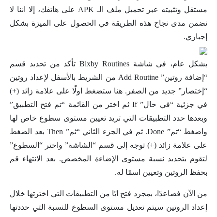
مستقل وتثبيته عبر تحميل ملف الـ APK على هاتفك، إلا اننا لا
نضمن مدى نجاح هذه الطريقة في الحصول على الميزة بشكل
إجباري.
بشكل عام، في شاشة Bixby Routines تأكد من تحديد قسم
“إضافة روتين” Add Routine من الشريط بالأسفل لإعداد روتين
“إختصار” جديد من الصفر. هنا ستضغط اولًا على علامة زائد (+)
في جزئية “في حال” If ثم اختر من القائمة “تم فتح التطبيق”
وبعدها حدد التطبيقات التي تريد تعيين مستوى سطوع خاص لها
واضغط “تم” Done. ثم في الجزء الثاني “ثم” Then بعد الضغط
على علامة زائد (+) توجه إلى قسم “الشاشة” واختر “السطوع”
لتقوم بتحديد نسبة مستوى الإضاءة المخصص. بعد الانتهاء قم
بحفظ الروتين وتعيين اسمًا له.
من الآن فصاعدًا، بمجرد فتح ايًا من التطبيقات التي اخترتها خلال
إعداد الروتين سيتم تعديل مستوى السطوع للنسبة التي حددتها