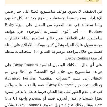
Routines
في الحقيقة، لا تحتوي هواتف سامسونج فعليًا على خيار ضمن
الإعدادات يسمح بضبط مستويات سطوع مختلفة لكل تطبيق،
وإنما سنعتمد في هذه الفقرة من المقال على ميزة Bixby
Routines — أحد أقوى المميزات الموجودة في هواتف
سامسونج على الاطلاق! فمن خلالها تستطيع إنشاء اختصارات
مهمة تسهل عليك الحياة بشكل كبير، ويمكنك الاطلاع على أمثلة
فعلية من خلال مراجعة موضوعنا السابق: 10 استخدامات مذهلة
لخاصية Bixby Routines.
على أي حال، بإمكانك الوصول لخاصية Bixby Routines على
هواتف سامسونج من خلال فتح “الضبط” Settings ومن ثم
الانتقال إلى قسم “الميزات المتقدمة” Advanced Features
وهناك ستجد خيار “Bixby Routines” فقم بالضغط عليه. ولكن
في حال عدم العثور على هذا الخيار، فربما هاتفك لا يدعم الميزة
نظرًا لاستخدام إصدار أندرويد قديم أو تستخدم واجهة One UI
Core وهنا يمكنك تجرّبة تنزيل تطبيق Bixby Routines بشكل