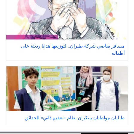
مسافر يقاضي شركة طيران.. لتوزيعها هدايا رديئة على
أطفاله
طالبان مواطنان يبتكران نظام «تعقيم ذاتي» للحدائق