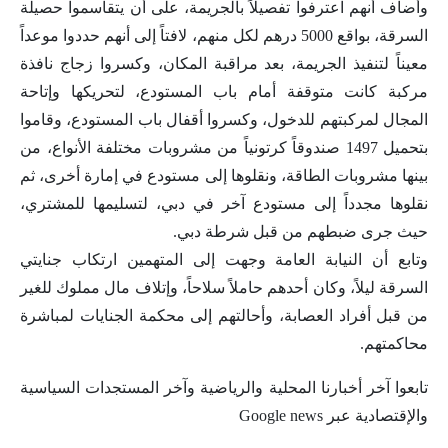
وأضاف أنهم اعترفوا تفصيلاً بالجريمة، على أن يتقاسموا حصيلة
السرقة، بواقع 5000 درهم لكل منهم، لافتاً إلى أنهم حددوا موعداً
معيناً لتنفيذ الجريمة، بعد مراقبة المكان، وكسروا زجاج نافذة
مركبة كانت متوقفة أمام باب المستودع، لتحريكها وإتاحة
المجال لمركبتهم للدخول، وكسروا أقفال باب المستودع، وقاموا
بتحميل 1497 صندوقاً كرتونياً من مشروبات مختلفة الأنواع، من
بينها مشروبات الطاقة، ونقلوها إلى مستودع في إمارة أخرى، ثم
نقلوها مجدداً إلى مستودع آخر في دبي، لتسليمها للمشتري،
حيث جرى ضبطهم من قبل شرطة دبي.
وتابع أن النيابة العامة وجهت إلى المتهمين ارتكاب جنايتي
السرقة ليلاً، وكان أحدهم حاملاً سلاحاً، وإتلاف مال مملوك للغير
من قبل أفراد العصابة، وأحالتهم إلى محكمة الجنايات لمباشرة
محاكمتهم.
تابعوا آخر أخبارنا المحلية والرياضية وآخر المستجدات السياسية
والإقتصادية عبر Google news