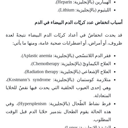
الهيبارين (بالإنجليزية: Heparin).
الليثيوم (بالإنجليزية: Lithium).
أسباب انخفاض عدد كريّات الدم البيضاء في الدم
قد يحدث انخفاضٌ في أعداد كريّات الدم البيضاء نتيجةً لعدة
ظروف، أو أمراض، أو اضطرابات صحية عامة، ومنها ما يأتي:
فقر الدم اللاتنسّجي (بالإنجليزية: Aplastic anemia).
العلاج الكيماويّ (بالإنجليزية: Chemotherapy).
العلاج الإشعاعي (بالإنجليزية: Radiation therapy).
متلازمة كوستمان (بالإنجليزية: Kostmann’s syndrome)،
وهي إحدى العيوب الخلقية التي يحدث فيها نقصٌ للخلايا
المتعادلة.
فرط نشاط الطّحال (بالإنجليزية: Hypersplenism)، وفي
هذه الحالة يقوم الطحال بتدمير خلايا الدم قبل الوقت
المطلوب.
الذئبة (بالإنجليزية: Lupus).