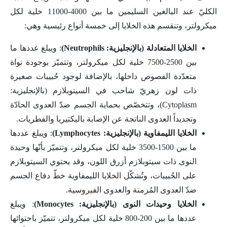
الكليّ عند البالغين السليمين ما بين 4000-11000 خلية لكل
ميكرولتر، وتنقسم هذه الخلايا إلى خمسة أنواع رئيسية وهي:
الخلايا المتعادلة (بالإنجليزية: Neutrophils)
: ويبلغ عددها ما
بين 2500-7500 خلية لكل ميكرولتر، وتتميّز بوجودة نواة
متعدّدة الفصوص داخلها، بالإضافة لوجود حُبيبات صغيرة
ذات لون زهريّ شاحب في السيتوبلازم (بالإنجليزية:
Cytoplasm)، وتتخصّص بحماية الجسم ضدّ العدوى الحادّة
وتحديداً العدوى الناتجة عن الإصابة بالبكتيريا والفطريات.
الخلايا الليمفاوية (بالإنجليزية: Lymphocytes)
: ويبلغ عددها
ما بين 1500-3500 خلية لكل ميكرولتر، وتتميّز بأنّها وحيدة
النوى ذات سيتوبلازم أزرق اللون، وقد يحتوي السيتوبلازم
على الحُبيبات، وتُشكّل الخلايا الليمفاوية خطّ دفاع الجسم
ضدّ العدوى المُزمنة والعدوى الفيروسية.
الخلايا وحيدات النوى (بالإنجليزية: Monocytes)
: ويبلغ
عددها ما بين 200-800 خلية لكل ميكرولتر، تتميّز باحتوائها