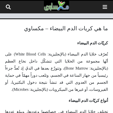
لتخطي إلى المحتوى
ما هي كريات الدم البيضاء – مكساوي
كريّات الدم البيضاء
تُعرّف خلايا الدم البيضاء (بالإنجليزية: White Blood Cells) على
أنّها مجموعة من الخلايا التي تتشكّل داخل نخاع العظم
(بالإنجليزية: Bone Marrow)، وتتوزّع بعدها في الدمّ، إذ تُعدُّ جزءاً
رئيسياً من جهاز المناعة في الجسم، وتلعب دوراً مهمّاً في حماية
الجسم من العدوى التي قد تنشأ نتيجة دخول البكتيريا، أو
الفيروسات، أو غيرها من الميكروبات (بالإنجليزية: Microbes).
أنواع كريّات الدم البيضاء
تختلف خلايا الدم البيضاء في خصائصها وعددها، ويبلغ عددها