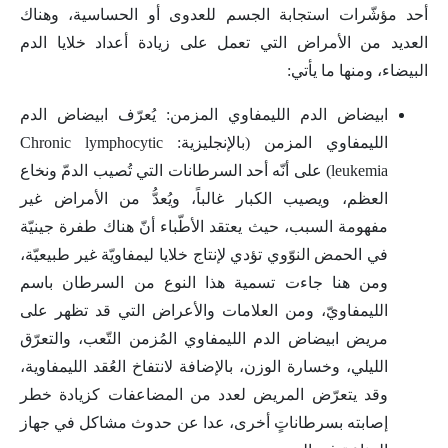
أحد مؤشّرات استجابة الجسم للعدوى أو الحساسية، وهناك
العديد من الأمراض التي تعمل على زيادة أعداد خلايا الدم
البيضاء، ومنها ما يأتي:
ابيضاض الدم الليمفاوي المزمن: يُعرّف ابيضاض الدم
الليمفاوي المزمن (بالإنجليزية: Chronic lymphocytic
leukemia) على أنّه أحد السرطانات التي تُصيب الدمّ ونخاع
العظم، ويصيب الكبار غالباً، ويُعدُّ من الأمراض غير
مفهومة السبب، حيث يعتقد الأطّباء أنّ هناك طفرة جينيّة
في الحمض النوّوي تؤدي لإنتاج خلايا ليمفاويّة غير طبيعيّة،
ومن هنا جاءت تسمية هذا النوع من السرطان باسم
الليمفاويّ، ومن العلامات والأعراض التي قد تظهر على
مريض ابيضاض الدم الليمفاوي المُزمن التّعب، والتعرّق
الليلي، وخسارة الوزن، بالإضافة لانتفاخ العُقد الليمفاوية،
وقد يتعرّض المريض لعدد من المضاعفات كزيادة خطر
إصابته بسرطاناتٍ أخرى، عدا عن حدوث مشاكل في جهاز