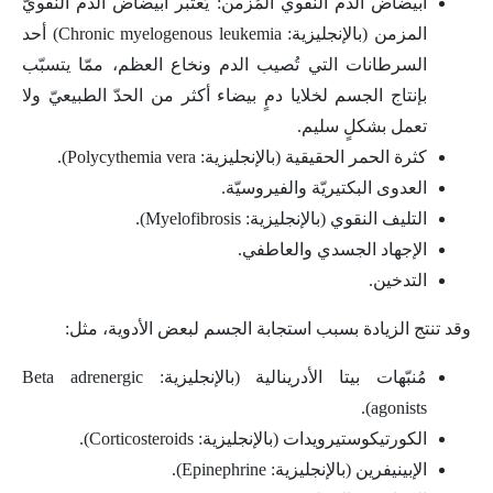
ابيضاض الدم النقوي المُزمن: يُعتبر ابيضاض الدم النقويّ
المزمن (بالإنجليزية: Chronic myelogenous leukemia) أحد
السرطانات التي تُصيب الدم ونخاع العظم، ممّا يتسبّب
بإنتاج الجسم لخلايا دمٍ بيضاء أكثر من الحدّ الطبيعيّ ولا
تعمل بشكلٍ سليم.
كثرة الحمر الحقيقية (بالإنجليزية: Polycythemia vera).
العدوى البكتيريّة والفيروسيّة.
التليف النقوي (بالإنجليزية: Myelofibrosis).
الإجهاد الجسدي والعاطفي.
التدخين.
وقد تنتج الزيادة بسبب استجابة الجسم لبعض الأدوية، مثل:
مُنبّهات بيتا الأدرينالية (بالإنجليزية: Beta adrenergic
agonists).
الكورتيكوستيرويدات (بالإنجليزية: Corticosteroids).
الإبينيفرين (بالإنجليزية: Epinephrine).