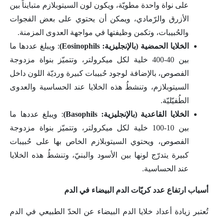
على نواة واحدة مطويّة، ويكون لون السيتوبلازم متبايناً بين
الأزرق والرّمادي، ويمكن أن يحتوي على بعض الفجوات
والحُبيبات، وتكمن وظيفتها في مواجهة العدوى المزمنة.
الخلايا الحمضية (بالإنجليزية: Eosinophils)
: ويبلغ عددها ما
بين 40-400 خلية لكل ميكرولتر، وتتميّز بنواة مزدوجة
الفصوص، بالإضافة لوجود حُبيبات كبيرة ورديّة اللون داخل
السيتوبلازم، وتنشطُ هذه الخلايا عند الحساسية والعدوى
الطُفيّليّة.
الخلايا القاعدية (بالإنجليزية: Basophils)
: ويبلغ عددها ما
بين 10-100 خلية لكل ميكرولتر، وتتميّز بنواة مزدوجة
الفصوص، ويحتوي السيتوبلازم الخاص بها على حُبيبات
كبيرة يتدرّج لونها بين الأسود والبنيّ، وتنشطُ هذه الخلايا
عند الحساسية.
أسباب ارتفاع عدد كريّات الدم البيضاء في الدم
تُعتبر زيادة أعداد خلايا الدم البيضاء عن الحدّ الطبيعي في الدم