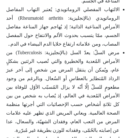
المناعة في الجسم.
الالتهاب المفصلي الروماتويدي: يُعتبر التهاب المفاصل
الروماتويدي (بالإنجليزية: Rheumatoid arthritis) أحد
الأمراض المناعية الذاتية؛ إذ يُهاجم جهاز المناعة مفاصل
الجسم، ممّا يتسبب بحدوث الألم والانتفاخ حول المفصل
المصاب، ومن علاماته ارتفاع خلايا الدم البيضاء في الدم..
مرض السلّ: يعدّ السل (بالإنجليزية: Tuberculosis) من
الأمراض المُعدية والخطيرةِ والتي تُصيب الرئتين بشكلٍ
عام، ويُمكن أن ينتقل المرض من شخصٍ إلى آخر عبرَ
الرذاذ المُتطاير بالعطاسِ أو السُعال. وبالرغم من وجود
مطعومٍ للسلّ إلّا أنّه لا يزال المُسبّب الأوّل للوفاة بين
الأمراض المُعدية في العالم، إذ يُصاب به شخص من بين
كل ثلاثةِ أشخاص حسب الإحصائيات التي أجرتها منظمة
الصحة العالمية. ويعاني المريض الذي تظهر عليه علامات
المرض من التعب العام، وفقدان الشهيّة، والسعال، عدا
عن إصابته بالحُمّى، وفقدانه للوزن بطريقة غير مُبرّرة.