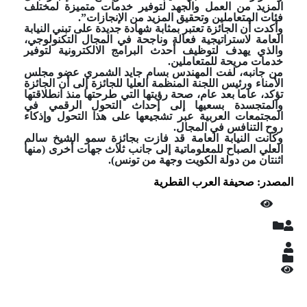
المزيد من العمل والجهد لتوفير خدمات متميزة لمختلف
فئات المتعاملين وتحقيق المزيد من الإنجازات”.
وأكدت أن الجائزة تعتبر بمثابة شهادة جديدة على تبني النيابة
العامة لاستراتيجية فعالة وناجحة في المجال التكنولوجي،
والذي يهدف لتوظيف أحدث البرامج الالكترونية لتوفير
خدمات مريحة للمتعاملين.
من جانبه، لفت المهندس بسام جايد الشمري عضو مجلس
الأمناء ورئيس اللجنة المنظمة العليا للجائزة إلى أن الجائزة
تؤكد، عاما بعد عام، صحة رؤيتها التي طرحتها منذ انطلاقتها
والمتجسدة بسعيها إلى إحداث التحول الرقمي في
المجتمعات العربية عبر تشجيعها على هذا التحول وإذكاء
روح التنافس في المجال.
وكانت النيابة العامة قد فازت بجائزة سمو الشيخ سالم
العلي الصباح للمعلوماتية إلى جانب ثلاث جهات أخرى (منها
اثنتان من دولة الكويت وجهة من تونس).
المصدر: صحيفة العرب القطرية