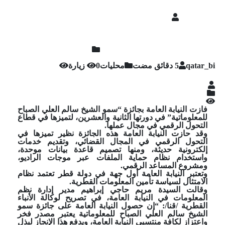
qatar_bi
محليات
0 زيارة
فازت النيابة العامة بجائزة “سمو الشيخ سالم العلي الصباح
للمعلوماتية” في دورتها الثانية والعشرين، لتميزها في قطاع
التحول الرقمي في مجال عملها.
وقد حازت النيابة العامة هذه الجائزة نظير تميزها في
التحول الرقمي في المجال القضائي، وتقديم خدمات
إلكترونية حديثة، ومنها تصميم قاعدة بيانات موحدة،
واستخدام نظام حماية الملفات عبر موجات الراديو،
ومشروع المساعد الرقمي.
وتعتبر النيابة العامة أول جهة في دولة قطر تعتمد نظام
الامتثال لسياسة تأمين المعلومات القطرية.
وقالت السيدة مريم حاجي إبراهيم مدير إدارة نظم
المعلومات في النيابة العامة، في تصريح لوكالة الأنباء
القطرية /قنا/: “إن حصول النيابة العامة على جائزة سمو
الشيخ سالم العلي الصباح للمعلوماتية يعتبر مصدر فخر
واعتزاز لكافة منتسبي النيابة العامة، ويدفع هذا الإنجاز لبذل